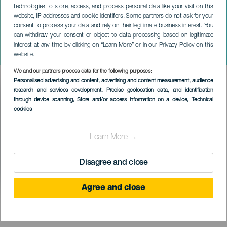
technologies to store, access, and process personal data like your visit on this
website, IP addresses and cookie identifiers. Some partners do not ask for your
consent to process your data and rely on their legitimate business interest. You
GRAN CANARIA
can withdraw your consent or object to data processing based on legitimate
Gelu Barbu: Život zasvěcený
interest at any time by clicking on “Learn More” or in our Privacy Policy on this
tanci
website.
We and our partners process data for the following purposes:
Imagen
Personalised advertising and content, advertising and content measurement, audience
Listado
research and services development
, Precise geolocation data, and identification
through device scanning
, Store and/or access information on a device
, Technical
cookies
Learn More →
Disagree and close
Agree and close
PROBĚHLÉ AKCE