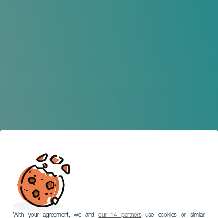
With your agreement, we and
our 14 partners
use cookies or similar