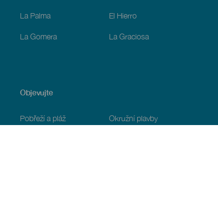
La Palma
El Hierro
La Gomera
La Graciosa
Objevujte
Pobřeží a pláž
Okružní plavby
Gastronomie
Všechny články
Praktické informace