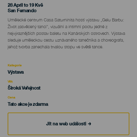
28 April to 19 Kvě
Localidad
San Fernando
Descripción
Umělecké centrum Casa Saturninita hostí výstavu „Gelu Barbu:
del
Život zasvěcený tanci“, vizuální a intimní poctu jedné z
evento
nejvýraznějších postav baletu na Kanárských ostrovech. Výstava
sleduje uměleckou cestu uznávaného tanečníka a choreografa,
jehož tvorba zanechala trvalou stopu ve světě tance.
Kategorie
Categoría
Výstava
del
evento
Věk
Edad
Široká Veřejnost
Recomendada
Cena
Tato akce je zdarma
Jít na web události