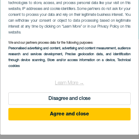
technologies to store, access, and process personal data like your visit on this
website, IP addresses and cookie identifiers. Some partners do not ask for your
consent to process your data and rely on their legitimate business interest. You
can withdraw your consent or object to data processing based on legitimate
GRAN CANARIA
interest at any time by clicking on “Learn More” or in our Privacy Policy on this
Gran Canaria Pro-Am
website.
We and our partners process data for the following purposes:
Imagen
Personalised advertising and content, advertising and content measurement, audience
Listado
research and services development
, Precise geolocation data, and identification
through device scanning
, Store and/or access information on a device
, Technical
cookies
Learn More →
Disagree and close
Agree and close
PROBĚHLÉ AKCE