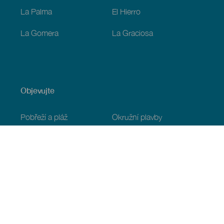
La Palma
El Hierro
La Gomera
La Graciosa
Objevujte
Pobřeží a pláž
Okružní plavby
Gastronomie
Všechny články
Praktické informace
Program
Podnebí