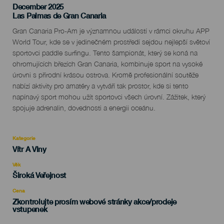
December 2025
Localidad
Las Palmas de Gran Canaria
Descripción
Gran Canaria Pro-Am je významnou událostí v rámci okruhu APP
del
World Tour, kde se v jedinečném prostředí sejdou nejlepší světoví
evento
sportovci paddle surfingu. Tento šampionát, který se koná na
ohromujících březích Gran Canaria, kombinuje sport na vysoké
úrovni s přírodní krásou ostrova. Kromě profesionální soutěže
nabízí aktivity pro amatéry a vytváří tak prostor, kde si tento
napínavý sport mohou užít sportovci všech úrovní. Zážitek, který
spojuje adrenalin, dovednosti a energii oceánu.
Kategorie
Categoría
Vítr A Vlny
del
evento
Věk
Edad
Široká Veřejnost
Recomendada
Cena
Zkontrolujte prosím webové stránky akce/prodeje
vstupenek