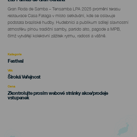
Descripción
Gran Roda de Samba – Tensamba LPA 2025 promění terasu
del
restaurace Casa Fataga v místo setkávání, kde se oslavuje
evento
podstata brazilské hudby. Hudebníci a publikum sdílejí slavnostní
atmosféru plnou tradiční samby, partido alto, pagode a MPB,
čímž vytvářejí kolektivní zážitek rytmu, radosti a vášně.
Kategorie
Categoría
Festival
del
evento
Věk
Edad
Široká Veřejnost
Recomendada
Cena
Zkontrolujte prosím webové stránky akce/prodeje
vstupenek