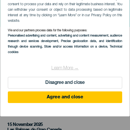
consent to process your data and rely on their legitimate business interest. You
GRAN CANARIA
can withdraw your consent or object to data processing based on legitimate
Gran Roda de Samba -
interest at any time by clicking on “Learn More” or in our Privacy Policy on this
Tensamba
website.
We and our partners process data for the following purposes:
Imagen
Personalised advertising and content, advertising and content measurement, audience
Listado
research and services development
, Precise geolocation data, and identification
through device scanning
, Store and/or access information on a device
, Technical
cookies
Learn More →
Disagree and close
Agree and close
PROBĚHLÉ AKCE
15 November 2025
Localidad
Las Palmas de Gran Canaria