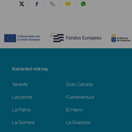
Contenido
Menú
Kanárské ostrovy
Footer
Tenerife
Gran Canaria
Lanzarote
Fuerteventura
La Palma
El Hierro
La Gomera
La Graciosa