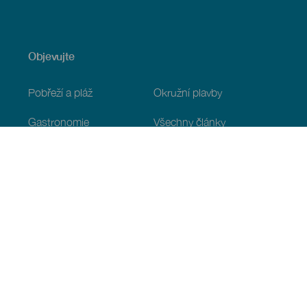
Objevujte
Pobřeží a pláž
Okružní plavby
Gastronomie
Všechny články
Praktické informace
Program
Podnebí
Jak se tam dostat
Kde jíst
Kde se ubytovat
Souostroví