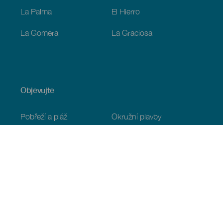
La Palma
El Hierro
La Gomera
La Graciosa
Objevujte
Pobřeží a pláž
Okružní plavby
Gastronomie
Všechny články
Praktické informace
Program
Podnebí