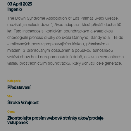
03 April 2025
Localidad
Ingenio
Descripción
The Down Syndrome Association of Las Palmas uvádí Grease,
del
muzikál „ramaladindown“, živou adaptaci, která přináší ducha 50.
evento
let. Tato inscenace s ikonickým soundtrackem a energickou
choreografií přenese diváky do světa Dannyho, Sandyho a T-Birds
– milovaných postav proplouvajících láskou, přátelstvím a
mládím. S talentovaným obsazením a poutavou atmosférou
vzdává show hold nezapomenutelné době, oslavuje rozmanitost a
vitalitu prostřednictvím soundtracku, který uchvátil celé generace.
Kategorie
Categoría
Představení
del
evento
Věk
Edad
Široká Veřejnost
Recomendada
Cena
Zkontrolujte prosím webové stránky akce/prodeje
vstupenek