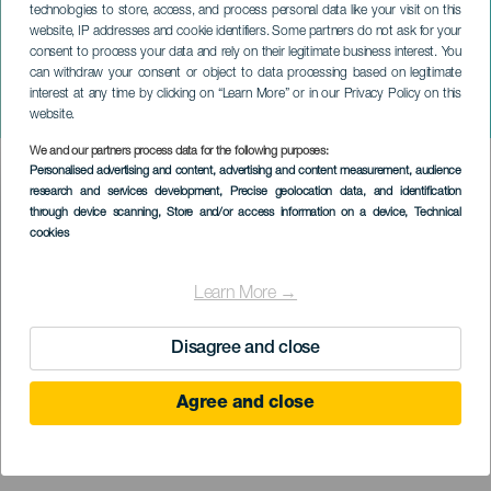
technologies to store, access, and process personal data like your visit on this
website, IP addresses and cookie identifiers. Some partners do not ask for your
consent to process your data and rely on their legitimate business interest. You
GRAN CANARIA
can withdraw your consent or object to data processing based on legitimate
Grease: Un musical
interest at any time by clicking on “Learn More” or in our Privacy Policy on this
Ramaladindown
website.
We and our partners process data for the following purposes:
Imagen
Personalised advertising and content, advertising and content measurement, audience
Listado
research and services development
, Precise geolocation data, and identification
through device scanning
, Store and/or access information on a device
, Technical
cookies
Learn More →
Disagree and close
Agree and close
PROBĚHLÉ AKCE