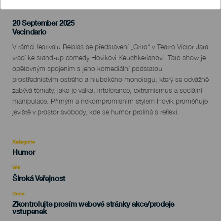
20 September 2025
Localidad
Vecindario
Descripción
V rámci festivalu Reíslas se představení „Grito“ v Teatro Víctor Jara
del
vrací ke stand-up comedy Hovikovi Keuchkerianovi. Tato show je
evento
opětovným spojením s jeho komediální podstatou
prostřednictvím ostrého a hlubokého monologu, který se odvážně
zabývá tématy, jako je válka, intolerance, extremismus a sociální
manipulace. Přímým a nekompromisním stylem Hovik proměňuje
jeviště v prostor svobody, kde se humor prolíná s reflexí.
Kategorie
Categoría
Humor
del
evento
Věk
Edad
Široká Veřejnost
Recomendada
Cena
Zkontrolujte prosím webové stránky akce/prodeje
vstupenek