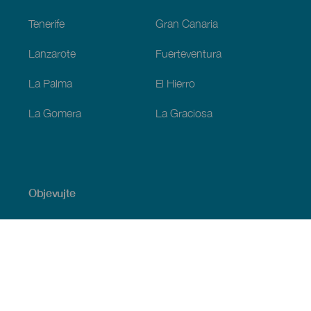
Tenerife
Gran Canaria
Lanzarote
Fuerteventura
La Palma
El Hierro
La Gomera
La Graciosa
Objevujte
Pobřeží a pláž
Okružní plavby
Gastronomie
Všechny články