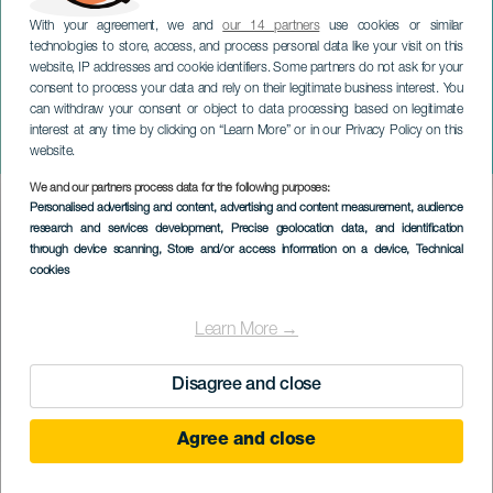
With your agreement, we and
our 14 partners
use cookies or similar
technologies to store, access, and process personal data like your visit on this
website, IP addresses and cookie identifiers. Some partners do not ask for your
consent to process your data and rely on their legitimate business interest. You
can withdraw your consent or object to data processing based on legitimate
GRAN CANARIA
interest at any time by clicking on “Learn More” or in our Privacy Policy on this
Hovik
website.
We and our partners process data for the following purposes:
Imagen
Personalised advertising and content, advertising and content measurement, audience
Listado
research and services development
, Precise geolocation data, and identification
through device scanning
, Store and/or access information on a device
, Technical
cookies
Learn More →
Disagree and close
Agree and close
PROBĚHLÉ AKCE