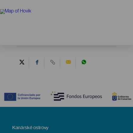
Contenido
Menú
Kanárské ostrovy
Footer