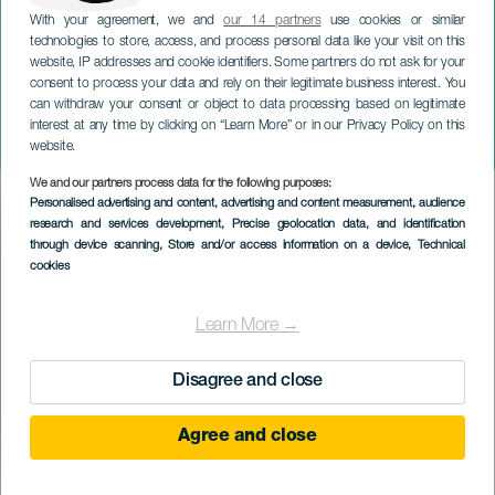
With your agreement, we and
our 14 partners
use cookies or similar
technologies to store, access, and process personal data like your visit on this
website, IP addresses and cookie identifiers. Some partners do not ask for your
consent to process your data and rely on their legitimate business interest. You
GRAN CANARIA
can withdraw your consent or object to data processing based on legitimate
Isabel Pantoja. Tour
interest at any time by clicking on “Learn More” or in our Privacy Policy on this
Enamórate. Gran Canaria
website.
We and our partners process data for the following purposes:
Imagen
Personalised advertising and content, advertising and content measurement, audience
Listado
research and services development
, Precise geolocation data, and identification
through device scanning
, Store and/or access information on a device
, Technical
cookies
Learn More →
Disagree and close
Agree and close
PROBĚHLÉ AKCE