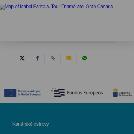
Contenido
Menú
Kanárské ostrovy
Footer