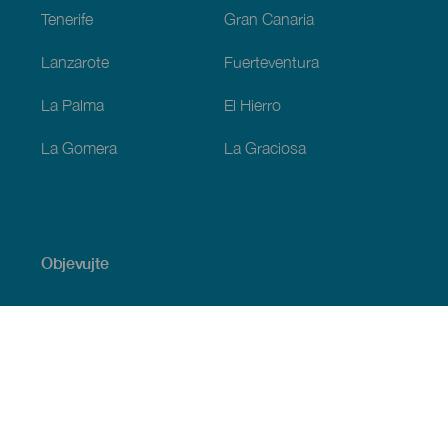
Tenerife
Gran Canaria
Lanzarote
Fuerteventura
La Palma
El Hierro
La Gomera
La Graciosa
Objevujte
Pobřeží a pláž
Okružní plavby
Gastronomie
Všechny články