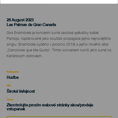
26 August 2023
Localidad
Las Palmas de Gran Canaria
Descripción
Gira Enamórate je koncertní turné sevilské zpěvačky Isabel
del
Pantoja, naplánované jako součást propagace jejího nejnovějšího
evento
singlu: Enamórate (vydáno v prosinci 2019) a jejího nového alba
„Canciones que Me Gusta“. Tímto koncertem končí jeho turné na
Kanárských ostrovech.
Kategorie
Categoría
Hudba
del
evento
Věk
Edad
Široká Veřejnost
Recomendada
Cena
Zkontrolujte prosím webové stránky akce/prodeje
vstupenek