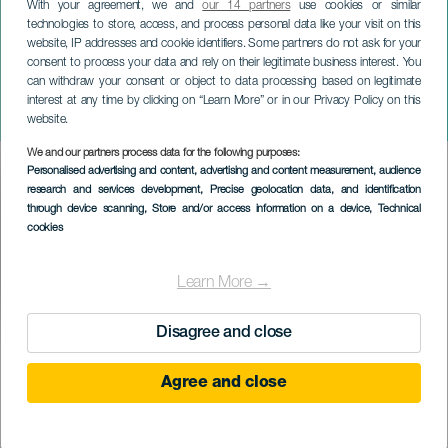
With your agreement, we and
our 14 partners
use cookies or similar
technologies to store, access, and process personal data like your visit on this
website, IP addresses and cookie identifiers. Some partners do not ask for your
consent to process your data and rely on their legitimate business interest. You
GRAN CANARIA
can withdraw your consent or object to data processing based on legitimate
Ismael Lemais & Isita Díaz:
interest at any time by clicking on “Learn More” or in our Privacy Policy on this
Madre Mía
website.
We and our partners process data for the following purposes:
Imagen
Personalised advertising and content, advertising and content measurement, audience
Listado
research and services development
, Precise geolocation data, and identification
through device scanning
, Store and/or access information on a device
, Technical
cookies
Learn More →
Disagree and close
PROBĚHLÉ AKCE
Agree and close
21 September 2024
Localidad
Vecindario