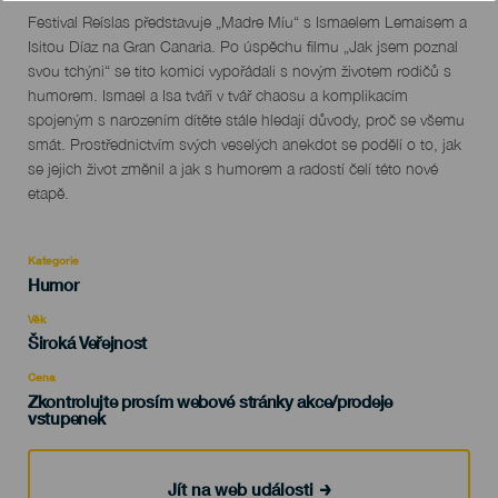
Descripción
Festival Reíslas představuje „Madre Míu“ s Ismaelem Lemaisem a
del
Isitou Díaz na Gran Canaria. Po úspěchu filmu „Jak jsem poznal
evento
svou tchýni“ se tito komici vypořádali s novým životem rodičů s
humorem. Ismael a Isa tváří v tvář chaosu a komplikacím
spojeným s narozením dítěte stále hledají důvody, proč se všemu
smát. Prostřednictvím svých veselých anekdot se podělí o to, jak
se jejich život změnil a jak s humorem a radostí čelí této nové
etapě.
Kategorie
Categoría
Humor
del
evento
Věk
Edad
Široká Veřejnost
Recomendada
Cena
Zkontrolujte prosím webové stránky akce/prodeje
vstupenek
Jít na web události