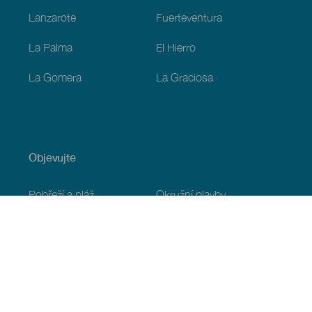
Lanzarote
Fuerteventura
La Palma
El Hierro
La Gomera
La Graciosa
Objevujte
Pobřeží a pláž
Okružní plavby
Gastronomie
Všechny články
Praktické informace