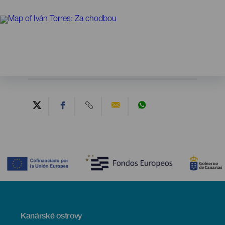
Contenido
Menú
Kanárské ostrovy
Footer