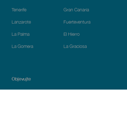
Tenerife
Gran Canaria
Lanzarote
Fuerteventura
La Palma
El Hierro
La Gomera
La Graciosa
Objevujte
Pobřeží a pláž
Okružní plavby
Gastronomie
Všechny články