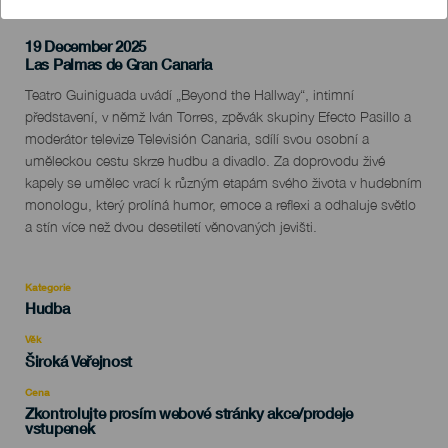
19 December 2025
Localidad
Las Palmas de Gran Canaria
Descripción
Teatro Guiniguada uvádí „Beyond the Hallway“, intimní
del
představení, v němž Iván Torres, zpěvák skupiny Efecto Pasillo a
evento
moderátor televize Televisión Canaria, sdílí svou osobní a
uměleckou cestu skrze hudbu a divadlo. Za doprovodu živé
kapely se umělec vrací k různým etapám svého života v hudebním
monologu, který prolíná humor, emoce a reflexi a odhaluje světlo
a stín více než dvou desetiletí věnovaných jevišti.
Kategorie
Categoría
Hudba
del
evento
Věk
Edad
Široká Veřejnost
Recomendada
Cena
Zkontrolujte prosím webové stránky akce/prodeje
vstupenek