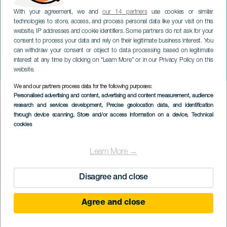
With your agreement, we and
our 14 partners
use cookies or similar
technologies to store, access, and process personal data like your visit on this
website, IP addresses and cookie identifiers. Some partners do not ask for your
consent to process your data and rely on their legitimate business interest. You
can withdraw your consent or object to data processing based on legitimate
GRAN CANARIA
interest at any time by clicking on “Learn More” or in our Privacy Policy on this
Iván Torres: Za chodbou
website.
We and our partners process data for the following purposes:
Imagen
Personalised advertising and content, advertising and content measurement, audience
Listado
research and services development
, Precise geolocation data, and identification
through device scanning
, Store and/or access information on a device
, Technical
cookies
Learn More →
Disagree and close
Agree and close
PROBĚHLÉ AKCE