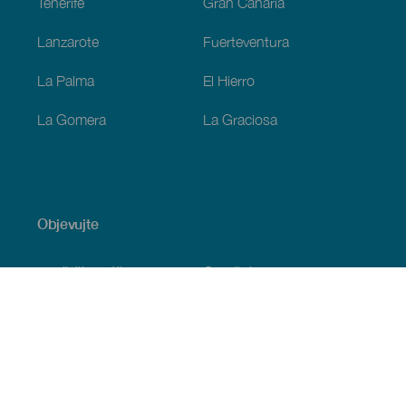
Tenerife
Gran Canaria
Lanzarote
Fuerteventura
La Palma
El Hierro
La Gomera
La Graciosa
Objevujte
Pobřeží a pláž
Okružní plavby
Gastronomie
Všechny články