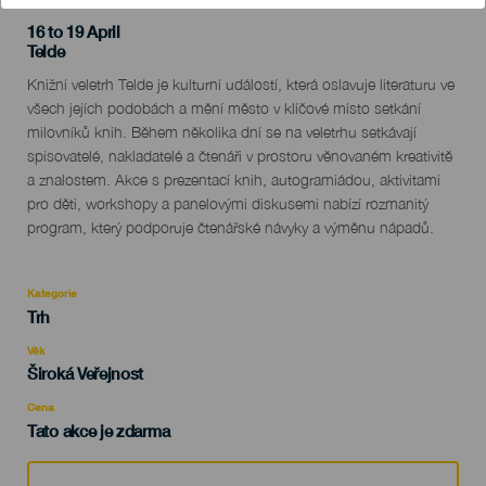
16 to 19 April
Localidad
Telde
Descripción
Knižní veletrh Telde je kulturní událostí, která oslavuje literaturu ve
del
všech jejích podobách a mění město v klíčové místo setkání
evento
milovníků knih. Během několika dní se na veletrhu setkávají
spisovatelé, nakladatelé a čtenáři v prostoru věnovaném kreativitě
a znalostem. Akce s prezentací knih, autogramiádou, aktivitami
pro děti, workshopy a panelovými diskusemi nabízí rozmanitý
program, který podporuje čtenářské návyky a výměnu nápadů.
Kategorie
Categoría
Trh
del
evento
Věk
Edad
Široká Veřejnost
Recomendada
Cena
Tato akce je zdarma