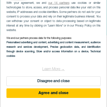
With your agreement, we and
our 14 partners
use cookies or similar
technologies to store, access, and process personal data like your visit on this
website, IP addresses and cookie identifiers. Some partners do not ask for your
consent to process your data and rely on their legitimate business interest. You
can withdraw your consent or object to data processing based on legitimate
GRAN CANARIA
interest at any time by clicking on “Learn More” or in our Privacy Policy on this
knižní veletrh Telde
website.
We and our partners process data for the following purposes:
Imagen
Personalised advertising and content, advertising and content measurement, audience
Listado
research and services development
, Precise geolocation data, and identification
through device scanning
, Store and/or access information on a device
, Technical
cookies
Learn More →
Disagree and close
Agree and close
PROBĚHLÉ AKCE