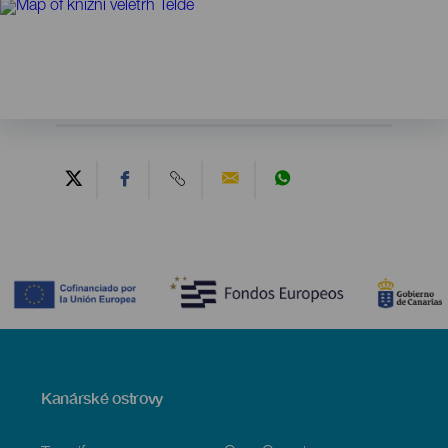
Contenido
Menú
Kanárské ostrovy
Footer