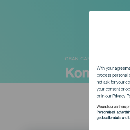
GRAN CANARIA
Koncert A
With your agreem
process personal d
not ask for your c
your consent or ob
or in our Privacy P
We and our partners pr
Personalised advertis
geolocation data, and i