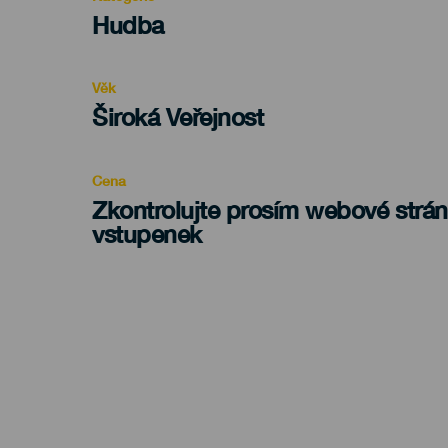
Categoría
Hudba
del
evento
Věk
Edad
Široká Veřejnost
Recomendada
Cena
Zkontrolujte prosím webové strá
vstupenek