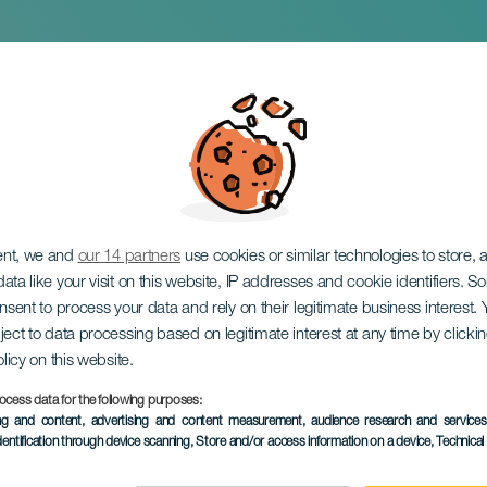
ndyho Timmonse Ban
ent, we and
our 14 partners
use cookies or similar technologies to store,
ata like your visit on this website, IP addresses and cookie identifiers. 
onsent to process your data and rely on their legitimate business interest
ject to data processing based on legitimate interest at any time by click
olicy on this website.
ocess data for the following purposes:
PROBĚHLÉ AKCE
ing and content, advertising and content measurement, audience research and service
dentification through device scanning
, Store and/or access information on a device
, Technica
18 March 2026