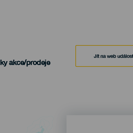
Jít na web událost
nky akce/prodeje