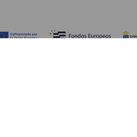
Objevujte
Pr
Pobřeží a pláž
Okružní plavby
Pr
Gastronomie
Všechny články
Ja
Kd