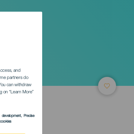
du
 access, and
Some partners do
. You can withdraw
ing on “Learn More”
s development
, Precise
l cookies