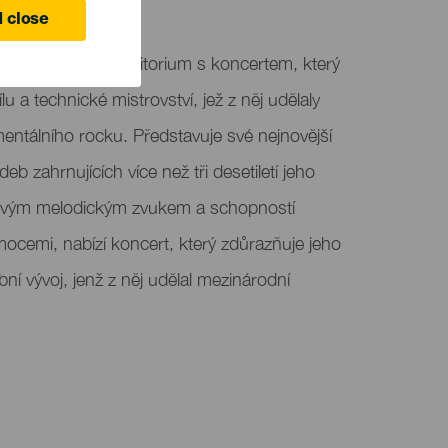
anaria
 close
Alfredo Kraus Auditorium s koncertem, který
lu a technické mistrovství, jež z něj udělaly
entálního rocku. Představuje své nejnovější
eb zahrnujících více než tři desetiletí jeho
ý svým melodickým zvukem a schopností
mocemi, nabízí koncert, který zdůrazňuje jeho
ní vývoj, jenž z něj udělal mezinárodní