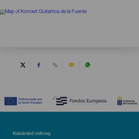
Contenido
Menú
Kanárské ostrovy
Footer