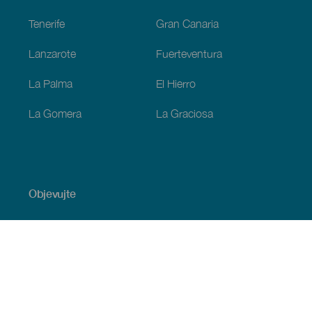
Tenerife
Gran Canaria
Lanzarote
Fuerteventura
La Palma
El Hierro
La Gomera
La Graciosa
Objevujte
Pobřeží a pláž
Okružní plavby
Gastronomie
Všechny články