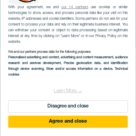
With your agreement, we and
our 14 partners
use cookies or similar
technologies to store, access, and process personal data like your visit on this
website, IP addresses and cookie identifiers. Some partners do not ask for your
consent to process your data and rely on their legitimate business interest. You
GRAN CANARIA
can withdraw your consent or object to data processing based on legitimate
Koncert Guitarrica de la
interest at any time by clicking on “Learn More” or in our Privacy Policy on this
Fuente
website.
We and our partners process data for the following purposes:
Imagen
Personalised advertising and content, advertising and content measurement, audience
Listado
research and services development
, Precise geolocation data, and identification
through device scanning
, Store and/or access information on a device
, Technical
cookies
Learn More →
Disagree and close
Agree and close
PROBĚHLÉ AKCE