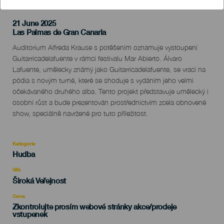
21 June 2025
Localidad
Las Palmas de Gran Canaria
Descripción
Auditorium Alfreda Krause s potěšením oznamuje vystoupení
del
Guitarricadelafuente v rámci festivalu Mar Abierto. Álvaro
evento
Lafuente, umělecky známý jako Guitarricadelafuente, se vrací na
pódia s novým turné, které se shoduje s vydáním jeho velmi
očekávaného druhého alba. Tento projekt představuje umělecký i
osobní růst a bude prezentován prostřednictvím zcela obnovené
show, speciálně navržené pro tuto příležitost.
Kategorie
Categoría
Hudba
del
evento
Věk
Edad
Široká Veřejnost
Recomendada
Cena
Zkontrolujte prosím webové stránky akce/prodeje
vstupenek