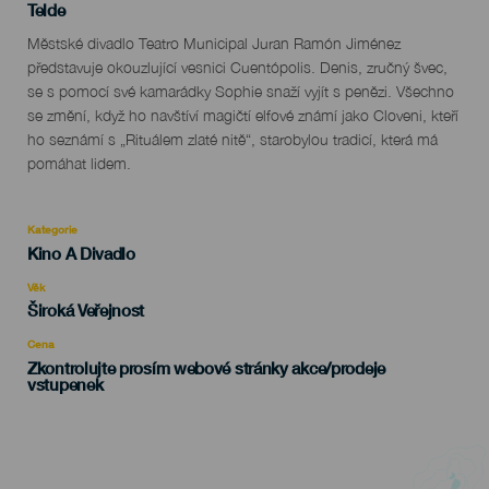
Localidad
Telde
Descripción
Městské divadlo Teatro Municipal Juran Ramón Jiménez
del
představuje okouzlující vesnici Cuentópolis. Denis, zručný švec,
evento
se s pomocí své kamarádky Sophie snaží vyjít s penězi. Všechno
se změní, když ho navštíví magičtí elfové známí jako Cloveni, kteří
ho seznámí s „Rituálem zlaté nitě“, starobylou tradicí, která má
pomáhat lidem.
Kategorie
Categoría
Kino A Divadlo
del
evento
Věk
Edad
Široká Veřejnost
Recomendada
Cena
Zkontrolujte prosím webové stránky akce/prodeje
vstupenek