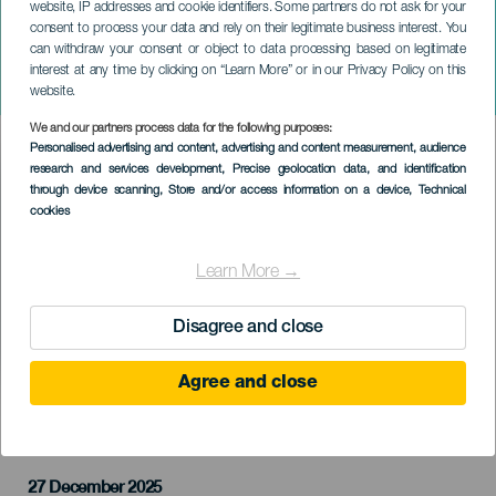
website, IP addresses and cookie identifiers. Some partners do not ask for your
consent to process your data and rely on their legitimate business interest. You
GRAN CANARIA
can withdraw your consent or object to data processing based on legitimate
Královský švec na Gran
interest at any time by clicking on “Learn More” or in our Privacy Policy on this
Canarii
website.
We and our partners process data for the following purposes:
Imagen
Personalised advertising and content, advertising and content measurement, audience
Listado
research and services development
, Precise geolocation data, and identification
through device scanning
, Store and/or access information on a device
, Technical
cookies
Learn More →
Disagree and close
Agree and close
PROBĚHLÉ AKCE
27 December 2025