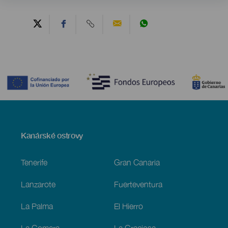
Contenido
Menú
Kanárské ostrovy
Footer
Tenerife
Gran Canaria
Lanzarote
Fuerteventura
La Palma
El Hierro
La Gomera
La Graciosa