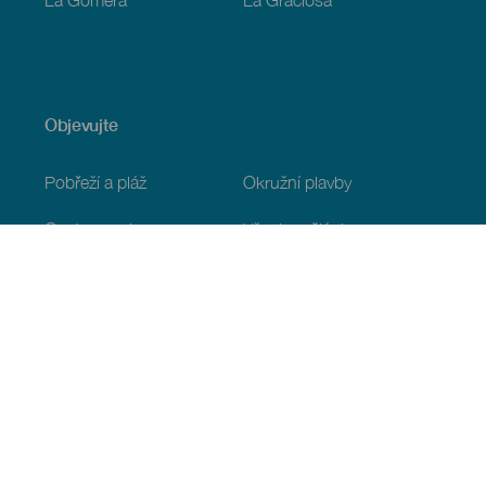
Objevujte
Pobřeží a pláž
Okružní plavby
Gastronomie
Všechny články
Praktické informace
Program
Podnebí
Jak se tam dostat
Kde jíst