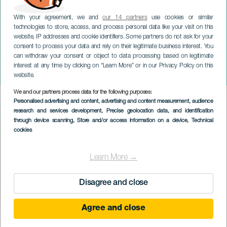
With your agreement, we and
our 14 partners
use cookies or similar
technologies to store, access, and process personal data like your visit on this
website, IP addresses and cookie identifiers. Some partners do not ask for your
consent to process your data and rely on their legitimate business interest. You
can withdraw your consent or object to data processing based on legitimate
GRAN CANARIA
interest at any time by clicking on “Learn More” or in our Privacy Policy on this
La Sagrada Familia
website.
We and our partners process data for the following purposes:
Imagen
Personalised advertising and content, advertising and content measurement, audience
Listado
research and services development
, Precise geolocation data, and identification
through device scanning
, Store and/or access information on a device
, Technical
cookies
Learn More →
Disagree and close
Agree and close
PROBĚHLÉ AKCE