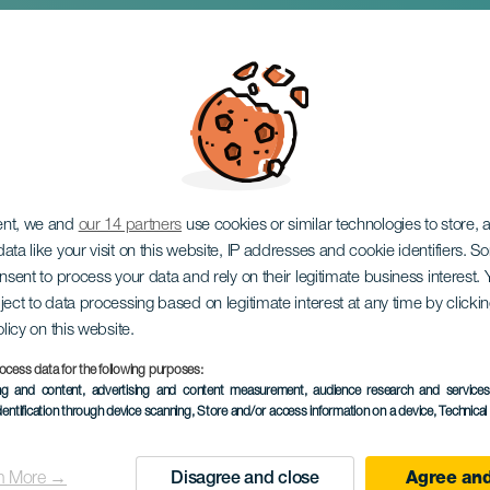
s na koncertě
ent, we and
our 14 partners
use cookies or similar technologies to store,
ata like your visit on this website, IP addresses and cookie identifiers. 
onsent to process your data and rely on their legitimate business interest
ject to data processing based on legitimate interest at any time by click
olicy on this website.
ocess data for the following purposes:
PROBĚHLÉ AKCE
ing and content, advertising and content measurement, audience research and service
dentification through device scanning
, Store and/or access information on a device
, Technica
23 July 2025
Localidad
Las Palmas de Gran C
n More →
Disagree and close
Agree and