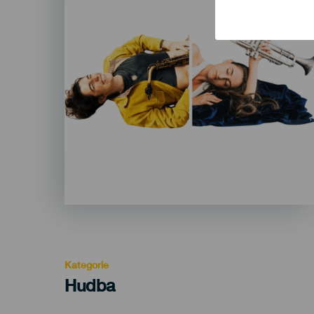
Kategorie
Categoría
Hudba
del