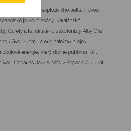
er Museum v rámci explozivního setkání dvou
španělské jazzové scény: katalánské
lby Carety a kanárského saxofonisty Alby Gila
nou život živému a originálnímu projektu
a pódiové energie, který dojme publikum 34.
tivalu Canarias Jazz & Más v Espacio Cultural