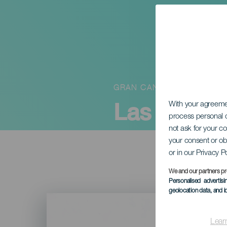
GRAN CANARIA
Las Albita
With your agreem
process personal d
not ask for your c
your consent or ob
or in our Privacy P
We and our partners pr
Personalised advertis
geolocation data, and i
Imagen
Listado
Lear