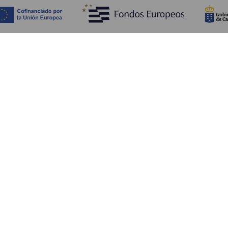
Objevujte
Pr
Pobřeží a pláž
Okružní plavby
Pr
Gastronomie
Všechny články
Ja
Kd
Sl