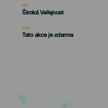
evento
Věk
Edad
Široká Veřejnost
Recomendada
Cena
Tato akce je zdarma