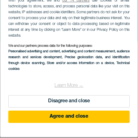
With your agreement, we and
our 14 partners
use cookies or similar
technologies to store, access, and process personal data like your visit on this
website, IP addresses and cookie identifiers. Some partners do not ask for your
consent to process your data and rely on their legitimate business interest. You
GRAN CANARIA
can withdraw your consent or object to data processing based on legitimate
Los Beer Games Halloween
interest at any time by clicking on “Learn More” or in our Privacy Policy on this
Edition
website.
We and our partners process data for the following purposes:
Imagen
Personalised advertising and content, advertising and content measurement, audience
Listado
research and services development
, Precise geolocation data, and identification
through device scanning
, Store and/or access information on a device
, Technical
cookies
Learn More →
Disagree and close
Agree and close
PROBĚHLÉ AKCE