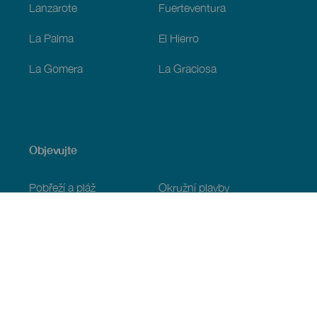
Lanzarote
Fuerteventura
La Palma
El Hierro
La Gomera
La Graciosa
Objevujte
Pobřeží a pláž
Okružní plavby
Gastronomie
Všechny články
Praktické informace