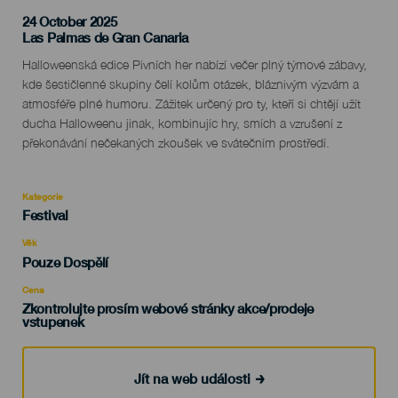
24 October 2025
Localidad
Las Palmas de Gran Canaria
Descripción
Halloweenská edice Pivních her nabízí večer plný týmové zábavy,
del
kde šestičlenné skupiny čelí kolům otázek, bláznivým výzvám a
evento
atmosféře plné humoru. Zážitek určený pro ty, kteří si chtějí užít
ducha Halloweenu jinak, kombinujíc hry, smích a vzrušení z
překonávání nečekaných zkoušek ve svátečním prostředí.
Kategorie
Categoría
Festival
del
evento
Věk
Edad
Pouze Dospělí
Recomendada
Cena
Zkontrolujte prosím webové stránky akce/prodeje
vstupenek
Jít na web události