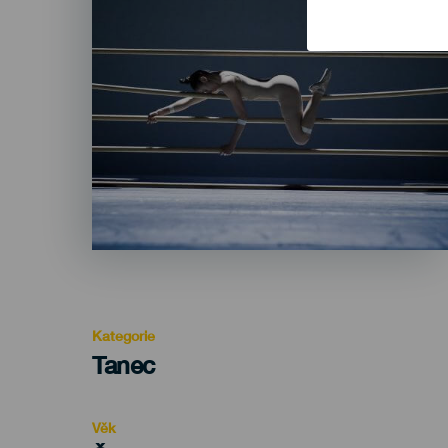
Kategorie
Categoría
Tanec
del
evento
Věk