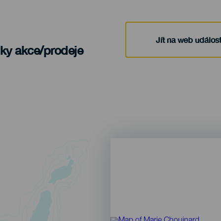
Jít na web událost
nky akce/prodeje