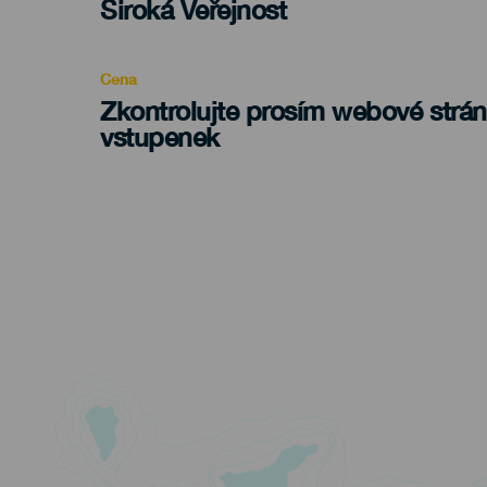
Edad
Široká Veřejnost
Recomendada
Cena
Zkontrolujte prosím webové strá
vstupenek