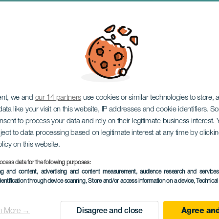
uinard
ent, we and
our 14 partners
use cookies or similar technologies to store,
ata like your visit on this website, IP addresses and cookie identifiers. 
onsent to process your data and rely on their legitimate business interest
ject to data processing based on legitimate interest at any time by click
olicy on this website.
ocess data for the following purposes:
PROBĚHLÉ AKCE
ing and content, advertising and content measurement, audience research and service
dentification through device scanning
, Store and/or access information on a device
, Technica
6 to 7 June
Localidad
Las Palmas de Gran C
n More →
Disagree and close
Agree and