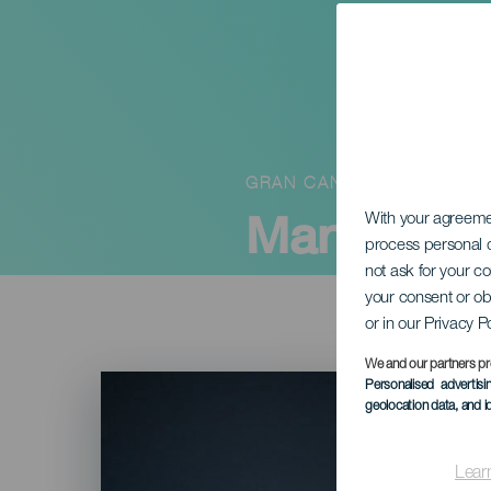
GRAN CANARIA
Marie Cho
With your agreem
process personal d
not ask for your c
your consent or ob
or in our Privacy P
We and our partners pr
Imagen
Personalised advertis
Listado
geolocation data, and i
Lear