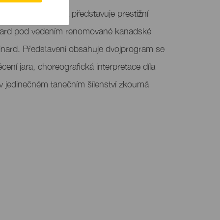
s de Gran Canaria představuje prestižní
ard pod vedením renomované kanadské
nard. Představení obsahuje dvojprogram se
cení jara, choreografická interpretace díla
 v jedinečném tanečním šílenství zkoumá