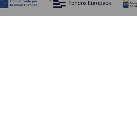
Objevujte
Pr
Pobřeží a pláž
Okružní plavby
Pr
Gastronomie
Všechny články
Ja
Kd
Sl