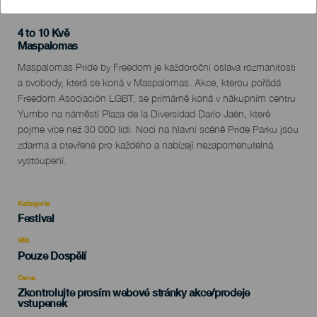
4 to 10 Kvě
Localidad
Maspalomas
Descripción
Maspalomas Pride by Freedom je každoroční oslava rozmanitosti
del
a svobody, která se koná v Maspalomas. Akce, kterou pořádá
evento
Freedom Asociación LGBT, se primárně koná v nákupním centru
Yumbo na náměstí Plaza de la Diversidad Darío Jaén, které
pojme více než 30 000 lidí. Noci na hlavní scéně Pride Parku jsou
zdarma a otevřené pro každého a nabízejí nezapomenutelná
vystoupení.
Kategorie
Categoría
Festival
del
evento
Věk
Edad
Pouze Dospělí
Recomendada
Cena
Zkontrolujte prosím webové stránky akce/prodeje
vstupenek