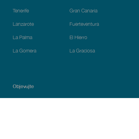
Tenerife
Gran Canaria
Lanzarote
Fuerteventura
La Palma
El Hierro
La Gomera
La Graciosa
Objevujte
Pobřeží a pláž
Okružní plavby
Gastronomie
Všechny články