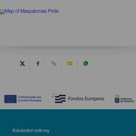
Contenido
Menú
Kanárské ostrovy
Footer