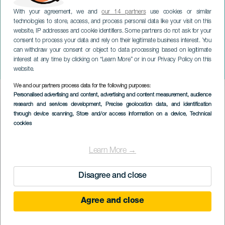
With your agreement, we and
our 14 partners
use cookies or similar
technologies to store, access, and process personal data like your visit on this
website, IP addresses and cookie identifiers. Some partners do not ask for your
consent to process your data and rely on their legitimate business interest. You
can withdraw your consent or object to data processing based on legitimate
GRAN CANARIA
interest at any time by clicking on “Learn More” or in our Privacy Policy on this
Maspalomas Pride
website.
We and our partners process data for the following purposes:
Imagen
Personalised advertising and content, advertising and content measurement, audience
Listado
research and services development
, Precise geolocation data, and identification
through device scanning
, Store and/or access information on a device
, Technical
cookies
Learn More →
Disagree and close
Agree and close
PROBĚHLÉ AKCE