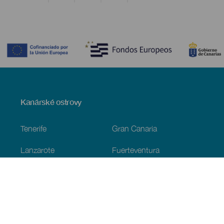
Contenido
Menú
Kanárské ostrovy
Footer
Tenerife
Gran Canaria
Lanzarote
Fuerteventura
La Palma
El Hierro
La Gomera
La Graciosa