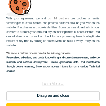
With your agreement, we and
our 14 partners
use cookies or similar
technologies to store, access, and process personal data like your visit on this
website, IP addresses and cookie identifiers. Some partners do not ask for your
consent to process your data and rely on their legitimate business interest. You
GRAN CANARIA
can withdraw your consent or object to data processing based on legitimate
Mezinárodní Bachův festival
interest at any time by clicking on “Learn More” or in our Privacy Policy on this
Canarias
website.
We and our partners process data for the following purposes:
Imagen
Personalised advertising and content, advertising and content measurement, audience
Listado
research and services development
, Precise geolocation data, and identification
through device scanning
, Store and/or access information on a device
, Technical
cookies
Learn More →
Disagree and close