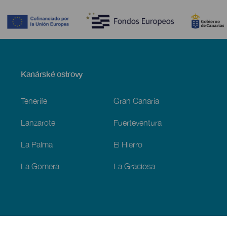
Contenido
Menú
Kanárské ostrovy
Footer
Tenerife
Gran Canaria
Lanzarote
Fuerteventura
La Palma
El Hierro
La Gomera
La Graciosa
Objevujte