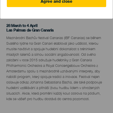
Agree and close
PROBĚHLÉ AKCE
28 March to 4 April
Localidad
Las Palmas de Gran Canaria
Descripción
Mezinárodní Bachův festival Canarias (IBF Canarias) se během
del
Svatého týdne na Gran Canarii etabloval jako událost, kterou
evento
musíte navštívit a spojuje hudební dokonalost s tréninkem
mladých talentů a silnou sociální angažovaností. Od svého
založení v roce 2015 sdružuje hudebníky z Gran Canaria
Philharmonic Orchestra a Royal Concertgebouw Orchestra z
Amsterdamu spolu s mezinárodně uznávanými interprety, aby
nabídli program, který spojuje tradici a inovace. Festival nejen
oslavuje odkaz Johanna Sebastiana Bacha, ale také podporuje
hudební vzdělávání a přináší živou hudbu lidem v ohrožených
situacích. Akce, která promění každý kout ostrova na pódium,
kde se vášeň pro hudbu dostává do centra pozornosti.