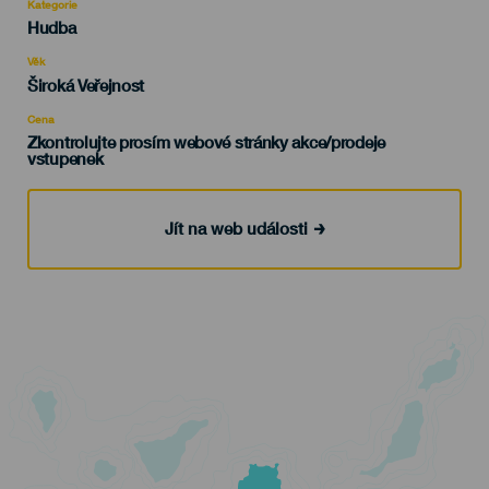
Kategorie
Categoría
Hudba
del
evento
Věk
Edad
Široká Veřejnost
Recomendada
Cena
Zkontrolujte prosím webové stránky akce/prodeje
vstupenek
Jít na web události