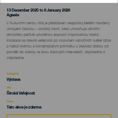
13 December 2025 to 8 January 2026
Localidad
Agaete
Descripción
V Kulturním centru Villa je představen neapolský betlém navržený
del
Jonayem Garcíou – osobitý návrh, který umocňuje vánoční
evento
atmosféru pečlivě vytvořenou expozicí inspirovanou tradicí.
Instalace se otevírá veřejnosti po rozsvícení vánočních světel obce
a nabízí klidnou a kontemplativní prohlídku s otevírací dobou od
pondělí do soboty ve dvou časových intervalech, dopoledne a
odpoledne.
Kategorie
Categoría
Výstava
del
evento
Věk
Edad
Široká Veřejnost
Recomendada
Cena
Tato akce je zdarma