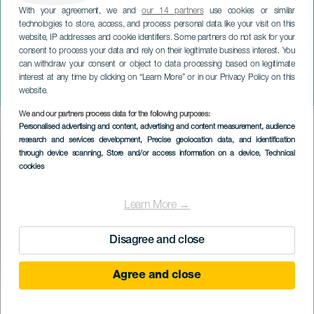
With your agreement, we and
our 14 partners
use cookies or similar
technologies to store, access, and process personal data like your visit on this
website, IP addresses and cookie identifiers. Some partners do not ask for your
consent to process your data and rely on their legitimate business interest. You
can withdraw your consent or object to data processing based on legitimate
GRAN CANARIA
interest at any time by clicking on “Learn More” or in our Privacy Policy on this
Neapolský betlém
website.
We and our partners process data for the following purposes:
Imagen
Personalised advertising and content, advertising and content measurement, audience
Listado
research and services development
, Precise geolocation data, and identification
through device scanning
, Store and/or access information on a device
, Technical
cookies
Learn More →
Disagree and close
Agree and close
PROBĚHLÉ AKCE