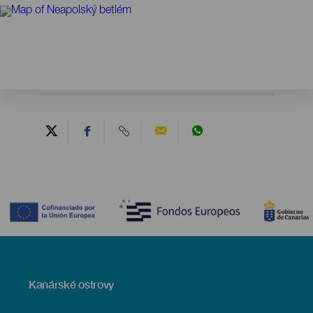
Contenido
Menú
Kanárské ostrovy
Footer