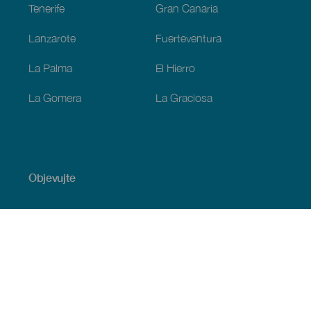
Tenerife
Gran Canaria
Lanzarote
Fuerteventura
La Palma
El Hierro
La Gomera
La Graciosa
Objevujte
Pobřeží a pláž
Okružní plavby
Gastronomie
Všechny články