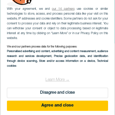
With your agreement, we and
our 14 partners
use cookies or similar
technologies to store, access, and process personal data like your visit on this
website, IP addresses and cookie identifiers. Some partners do not ask for your
consent to process your data and rely on their legitimate business interest. You
can withdraw your consent or object to data processing based on legitimate
GRAN CANARIA
interest at any time by clicking on “Learn More” or in our Privacy Policy on this
Nové světy
website.
We and our partners process data for the following purposes:
Imagen
Personalised advertising and content, advertising and content measurement, audience
Listado
research and services development
, Precise geolocation data, and identification
through device scanning
, Store and/or access information on a device
, Technical
cookies
Learn More →
Disagree and close
Agree and close
PROBĚHLÉ AKCE