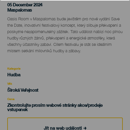
05 December 2024
Localidad
Maspalomas
Descripción
Oasis Room v Maspalomas bude jevištěm pro nové vydání Save
del
the Date, inovativní festivalový koncept, který slibuje překvapení a
evento
poskytne nezapomenutelný zážitek. Tato událost nabízí noc plnou
hudby různých žánrů, překvapení a energické atmosféry, která
všechny účastníky zabaví. Cílem festivalu je stát se ideálním
místem setkání milovníků hudby a zábavy.
Kategorie
Categoría
Hudba
del
evento
Věk
Edad
Široká Veřejnost
Recomendada
Cena
Zkontrolujte prosím webové stránky akce/prodeje
vstupenek
Jít na web události