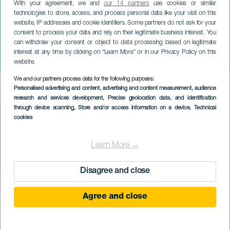
With your agreement, we and
our 14 partners
use cookies or similar
technologies to store, access, and process personal data like your visit on this
website, IP addresses and cookie identifiers. Some partners do not ask for your
consent to process your data and rely on their legitimate business interest. You
can withdraw your consent or object to data processing based on legitimate
GRAN CANARIA
interest at any time by clicking on “Learn More” or in our Privacy Policy on this
Oasis -Save the day
website.
We and our partners process data for the following purposes:
Imagen
Personalised advertising and content, advertising and content measurement, audience
Listado
research and services development
, Precise geolocation data, and identification
through device scanning
, Store and/or access information on a device
, Technical
cookies
Learn More →
Disagree and close
Agree and close
PROBĚHLÉ AKCE