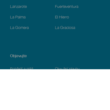
Lanzarote
Fuerteventura
La Palma
El Hierro
La Gomera
La Graciosa
Objevujte
Pobřeží a pláž
Okružní plavby
Gastronomie
Všechny články
Praktické informace