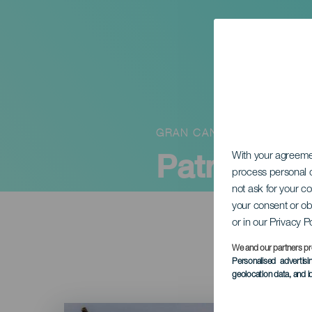
GRAN CANARIA
Patronální 
With your agreem
process personal d
not ask for your c
your consent or ob
or in our Privacy P
We and our partners pr
Personalised advertis
geolocation data, and i
Imagen