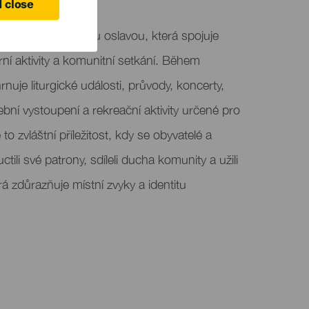
 close
leru jsou oblíbenou oslavou, která spojuje
rní aktivity a komunitní setkání. Během
uje liturgické události, průvody, koncerty,
dební vystoupení a rekreační aktivity určené pro
o zvláštní příležitost, kdy se obyvatelé a
ctili své patrony, sdíleli ducha komunity a užili
rá zdůrazňuje místní zvyky a identitu