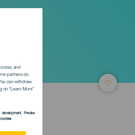
 access, and
Some partners do
. You can withdraw
ing on “Learn More”
s development
, Precise
l cookies