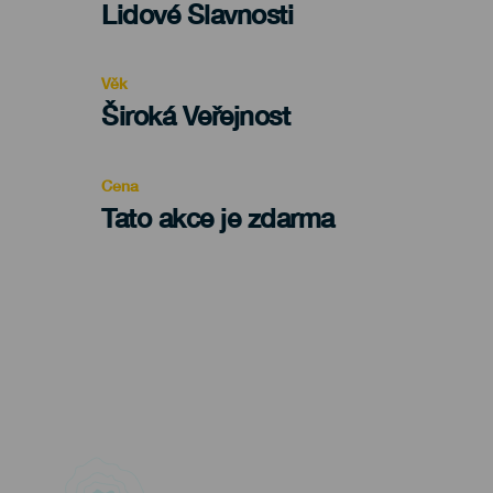
Categoría
Lidové Slavnosti
del
evento
Věk
Edad
Široká Veřejnost
Recomendada
Cena
Tato akce je zdarma