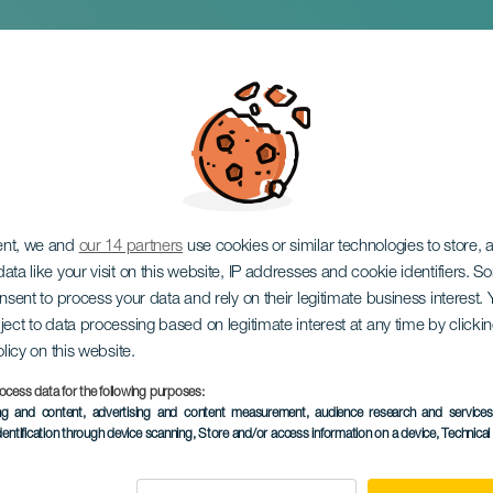
slavnosti El Calero
ent, we and
our 14 partners
use cookies or similar technologies to store,
ata like your visit on this website, IP addresses and cookie identifiers. 
onsent to process your data and rely on their legitimate business interest
ject to data processing based on legitimate interest at any time by click
olicy on this website.
ocess data for the following purposes:
PROBĚHLÉ AKCE
ing and content, advertising and content measurement, audience research and service
dentification through device scanning
, Store and/or access information on a device
, Technica
29 April to 13 Kvě
Localidad
El Calero