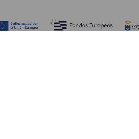
Objevujte
Pr
Pobřeží a pláž
Okružní plavby
Pr
Gastronomie
Všechny články
Ja
Kd
Sl