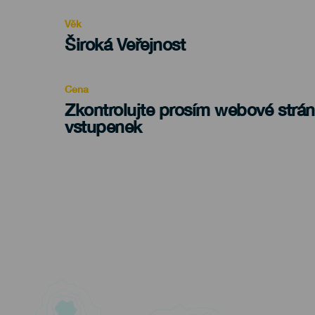
evento
Věk
Edad
Široká Veřejnost
Recomendada
Cena
Zkontrolujte prosím webové strá
vstupenek