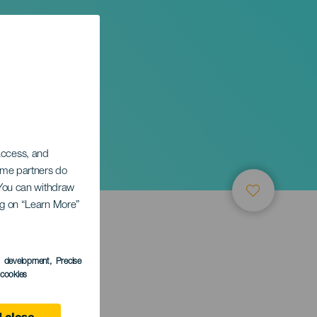
 access, and
Some partners do
. You can withdraw
ing on “Learn More”
s development
, Precise
l cookies
anaria