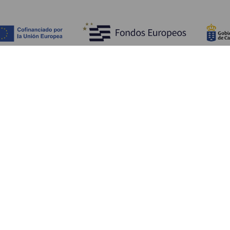
Objevujte
Pr
Pobřeží a pláž
Okružní plavby
Pr
Gastronomie
Všechny články
Ja
Kd
Sl