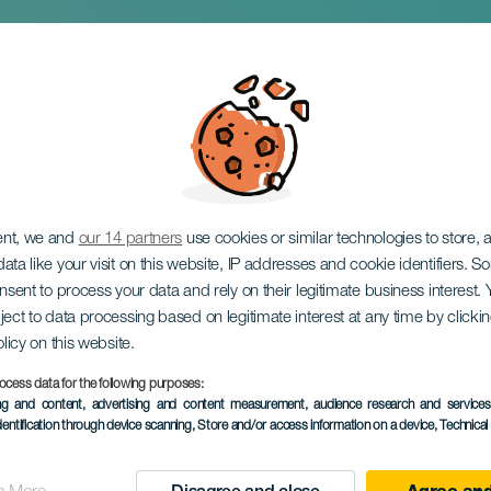
 komedie od Plauta
ent, we and
our 14 partners
use cookies or similar technologies to store,
ata like your visit on this website, IP addresses and cookie identifiers. 
onsent to process your data and rely on their legitimate business interest
ject to data processing based on legitimate interest at any time by click
olicy on this website.
ocess data for the following purposes:
PROBĚHLÉ AKCE
ing and content, advertising and content measurement, audience research and service
dentification through device scanning
, Store and/or access information on a device
, Technica
13 March 2025
Localidad
Las Palmas de Gran C