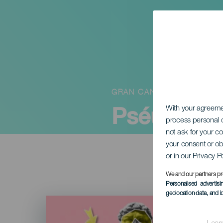
GRAN CANARIA
Pséudolo:
With your agreem
process personal d
not ask for your c
your consent or ob
or in our Privacy P
We and our partners pr
Personalised advertis
geolocation data, and i
Imagen
Listado