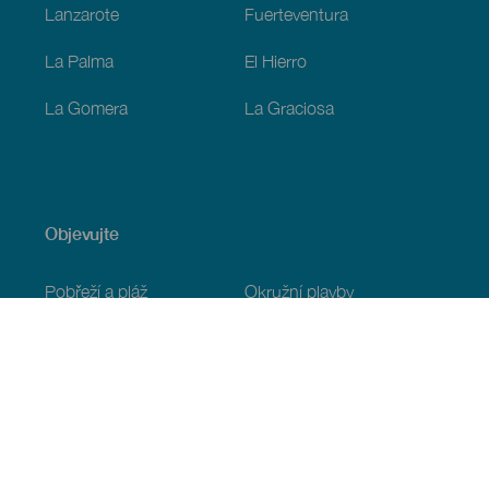
Lanzarote
Fuerteventura
La Palma
El Hierro
La Gomera
La Graciosa
Objevujte
Pobřeží a pláž
Okružní plavby
Gastronomie
Všechny články
Praktické informace