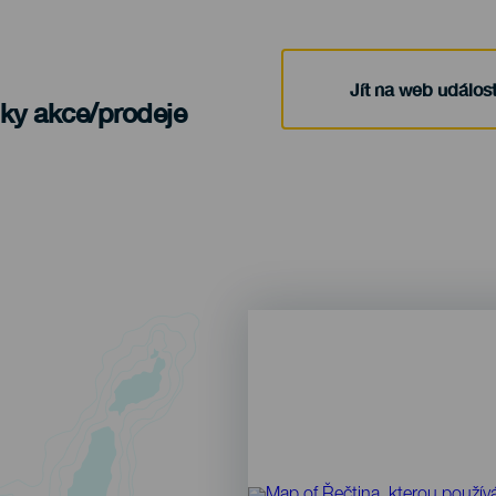
Jít na web událost
nky akce/prodeje