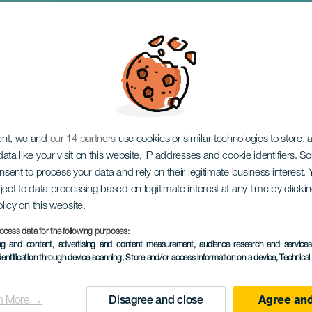
terou používáme, ani
ent, we and
our 14 partners
use cookies or similar technologies to store,
ata like your visit on this website, IP addresses and cookie identifiers. 
onsent to process your data and rely on their legitimate business interest
ject to data processing based on legitimate interest at any time by click
olicy on this website.
ocess data for the following purposes:
PROBĚHLÉ AKCE
ing and content, advertising and content measurement, audience research and service
dentification through device scanning
, Store and/or access information on a device
, Technica
30 April 2026
Localidad
Las Palmas de Gran C
n More →
Disagree and close
Agree and