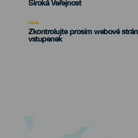
Edad
Široká Veřejnost
Recomendada
Cena
Zkontrolujte prosím webové strá
vstupenek