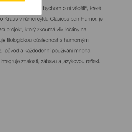
ou používáme, aniž bychom o ní věděli“, které
edo Kraus v rámci cyklu Clásicos con Humor, je
í projekt, který zkoumá vliv řečtiny na
uje filologickou důslednost s humorným
ížil původ a každodenní používání mnoha
integruje znalosti, zábavu a jazykovou reflexi.