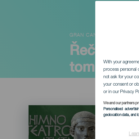
GRAN CANARIA
Řečtina, k
tom věděli
With your agreem
process personal d
not ask for your c
your consent or ob
or in our Privacy P
We and our partners pr
Imagen
Personalised advertis
Listado
geolocation data, and i
Lear