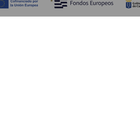
Objevujte
Pr
Pobřeží a pláž
Okružní plavby
Pr
Gastronomie
Všechny články
Ja
Kd
Sl