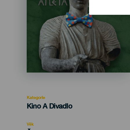
Kategorie
Categoría
Kino A Divadlo
del
evento
Věk