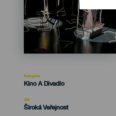
Kategorie
Categoría
Kino A Divadlo
del
evento
Věk
Edad
Široká Veřejnost
Recomendada