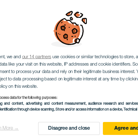
ent, we and
our 14 partners
use cookies or similar technologies to store,
ata like your visit on this website, IP addresses and cookie identifiers. 
onsent to process your data and rely on their legitimate business interest
ject to data processing based on legitimate interest at any time by click
olicy on this website.
ocess data for the following purposes:
ing and content, advertising and content measurement, audience research and service
PROBĚHLÉ AKCE
dentification through device scanning
, Store and/or access information on a device
, Technica
28 February 2026
Localidad
Santa Lucía de Tiraja
n More →
Disagree and close
Agree and