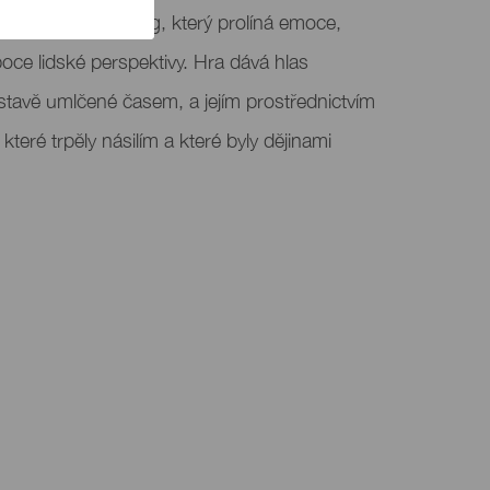
„reVIVIRla“, monolog, který prolíná emoce,
boce lidské perspektivy. Hra dává hlas
stavě umlčené časem, a jejím prostřednictvím
ré trpěly násilím a které byly dějinami