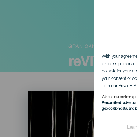
GRAN CANARIA
reVIVIRla
With your agreem
process personal d
not ask for your c
your consent or ob
or in our Privacy P
Imagen
Listado
We and our partners pr
Personalised advertis
geolocation data, and i
Lear