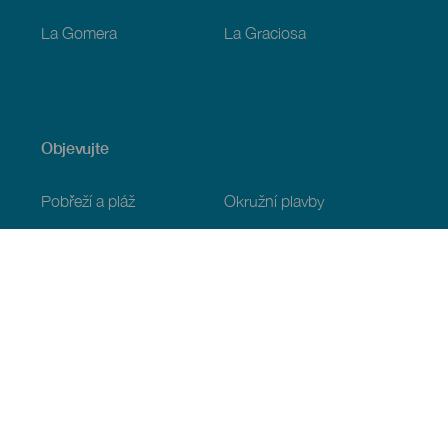
La Gomera
La Graciosa
Objevujte
Pobřeží a pláž
Okružní plavby
Gastronomie
Všechny články
Praktické informace
Program
Podnebí