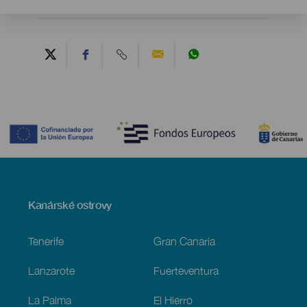
Contenido
Menú
Kanárské ostrovy
Footer
Tenerife
Gran Canaria
Lanzarote
Fuerteventura
La Palma
El Hierro