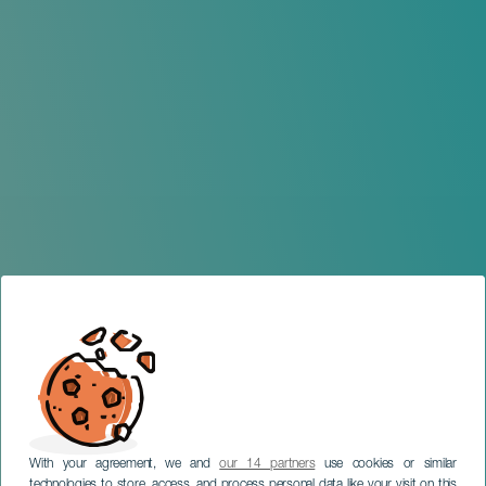
With your agreement, we and
our 14 partners
use cookies or similar
technologies to store, access, and process personal data like your visit on this