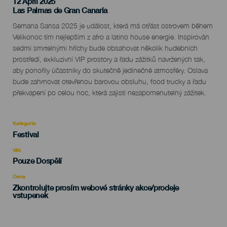
12 April 2025
Localidad
Las Palmas de Gran Canaria
Descripción
Semana Sansa 2025 je událost, která má otřást ostrovem během
del
Velikonoc tím nejlepším z afro a latino house energie. Inspirován
evento
sedmi smrtelnými hříchy bude obsahovat několik hudebních
prostředí, exkluzivní VIP prostory a řadu zážitků navržených tak,
aby ponořily účastníky do skutečně jedinečné atmosféry. Oslava
bude zahrnovat otevřenou barovou obsluhu, food trucky a řadu
překvapení po celou noc, která zajistí nezapomenutelný zážitek.
Kategorie
Categoría
Festival
del
evento
Věk
Edad
Pouze Dospělí
Recomendada
Cena
Zkontrolujte prosím webové stránky akce/prodeje
vstupenek