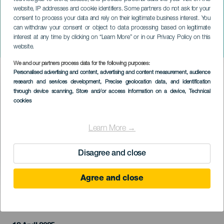
website, IP addresses and cookie identifiers. Some partners do not ask for your
consent to process your data and rely on their legitimate business interest. You
can withdraw your consent or object to data processing based on legitimate
GRAN CANARIA
interest at any time by clicking on “Learn More” or in our Privacy Policy on this
Semana Sansa
website.
We and our partners process data for the following purposes:
Imagen
Personalised advertising and content, advertising and content measurement, audience
Listado
research and services development
, Precise geolocation data, and identification
through device scanning
, Store and/or access information on a device
, Technical
cookies
Learn More →
Disagree and close
Agree and close
PROBĚHLÉ AKCE