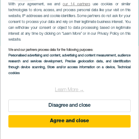
With your agreement, we and
our 14 partners
use cookies or similar
technologies to store, access, and process personal data like your visit on this
website, IP addresses and cookie identifiers. Some partners do not ask for your
consent to process your data and rely on their legitimate business interest. You
GRAN CANARIA
can withdraw your consent or object to data processing based on legitimate
Slavnosti San Antonio de
interest at any time by clicking on “Learn More” or in our Privacy Policy on this
Padua v Santa Brígida
website.
We and our partners process data for the following purposes:
Imagen
Personalised advertising and content, advertising and content measurement, audience
Listado
research and services development
, Precise geolocation data, and identification
through device scanning
, Store and/or access information on a device
, Technical
cookies
Learn More →
Disagree and close
Agree and close
PROBĚHLÉ AKCE