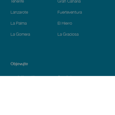
Tenerife
Gran Canaria
Lanzarote
Fuerteventura
La Palma
El Hierro
La Gomera
La Graciosa
Objevujte
Pobřeží a pláž
Okružní plavby
Gastronomie
Všechny články