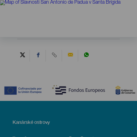
Contenido
Menú
Kanárské ostrovy
Footer