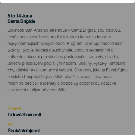
5 to 14 June
Localidad
Santa Brígida
Descripción
Slavnosti San Antonio de Padua v Santa Brígida jsou oslavou,
del
která spojuje zbožnost, tradici a kulturu kolem jednoho z
evento
nejvýznamnějších svatých obce. Program zahrnuje náboženské
aktivity, jako je procesí a eucharistie, spolu s rekreačními a
kulturními akcemi pro všechny posluchače: koncerty, divadlo,
taneční představení pod širým nebem, veletrhy, výstavy, řemeslné
trhy, dětské hry a komunitní setkání. S vrcholy, jako je Florabřígida
a Veletrh hospodářských zvířat, slouží slavnosti jako odraz
místního dědictví a identity a podporují občanskou účast ve
slavnostní a příjemné atmosféře.
Kategorie
Categoría
Lidové Slavnosti
del
evento
Věk
Edad
Široká Veřejnost
Recomendada