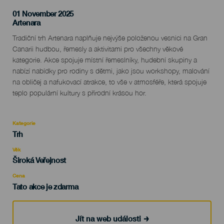
01 November 2025
Localidad
Artenara
Descripción
Tradiční trh Artenara naplňuje nejvýše položenou vesnici na Gran
del
Canarii hudbou, řemesly a aktivitami pro všechny věkové
evento
kategorie. Akce spojuje místní řemeslníky, hudební skupiny a
nabízí nabídky pro rodiny s dětmi, jako jsou workshopy, malování
na obličej a nafukovací atrakce, to vše v atmosféře, která spojuje
teplo populární kultury s přírodní krásou hor.
Kategorie
Categoría
Trh
del
evento
Věk
Edad
Široká Veřejnost
Recomendada
Cena
Tato akce je zdarma
Jít na web události