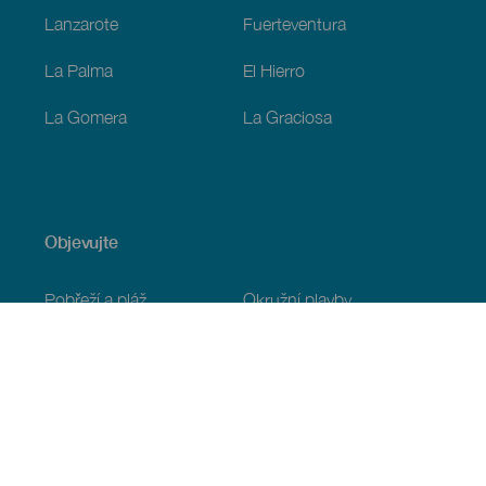
Lanzarote
Fuerteventura
La Palma
El Hierro
La Gomera
La Graciosa
Objevujte
Pobřeží a pláž
Okružní plavby
Gastronomie
Všechny články
Praktické informace