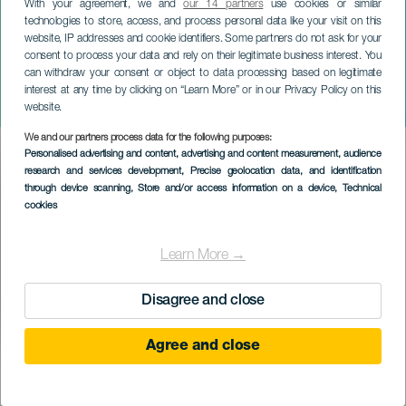
With your agreement, we and
our 14 partners
use cookies or similar
technologies to store, access, and process personal data like your visit on this
website, IP addresses and cookie identifiers. Some partners do not ask for your
consent to process your data and rely on their legitimate business interest. You
can withdraw your consent or object to data processing based on legitimate
GRAN CANARIA
interest at any time by clicking on “Learn More” or in our Privacy Policy on this
Tradiční trh Artenara
website.
We and our partners process data for the following purposes:
Imagen
Personalised advertising and content, advertising and content measurement, audience
Listado
research and services development
, Precise geolocation data, and identification
through device scanning
, Store and/or access information on a device
, Technical
cookies
Learn More →
Disagree and close
Agree and close
PROBĚHLÉ AKCE