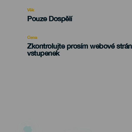
evento
Věk
Edad
Pouze Dospělí
Recomendada
Cena
Zkontrolujte prosím webové strá
vstupenek