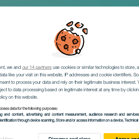
 Halloween XL
ent, we and
our 14 partners
use cookies or similar technologies to store,
ata like your visit on this website, IP addresses and cookie identifiers. 
onsent to process your data and rely on their legitimate business interest
ject to data processing based on legitimate interest at any time by click
olicy on this website.
ocess data for the following purposes:
PROBĚHLÉ AKCE
ing and content, advertising and content measurement, audience research and service
dentification through device scanning
, Store and/or access information on a device
, Technica
31 October 2025
Localidad
Telde