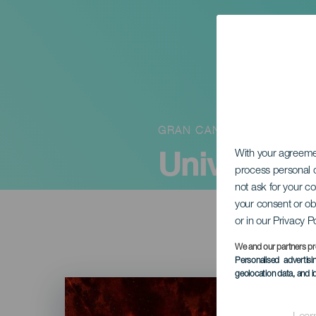
GRAN CANARIA
University
With your agreem
process personal d
not ask for your c
your consent or ob
or in our Privacy P
We and our partners pr
Personalised advertis
geolocation data, and i
Imagen
Listado