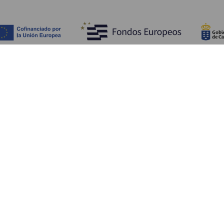
Objevujte
Pr
Pobřeží a pláž
Okružní plavby
Pr
Gastronomie
Všechny články
Ja
Kd
Sl