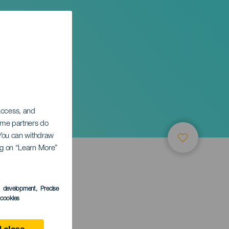
 access, and
Some partners do
. You can withdraw
ing on “Learn More”
s development
, Precise
l cookies