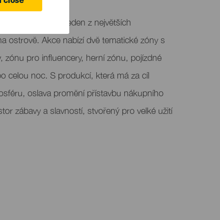
 close
025 přichází jako jeden z největších
na ostrově. Akce nabízí dvě tematické zóny s
v, zónu pro influencery, herní zónu, pojízdné
o celou noc. S produkcí, která má za cíl
osféru, oslava promění přístavbu nákupního
tor zábavy a slavností, stvořený pro velké užití