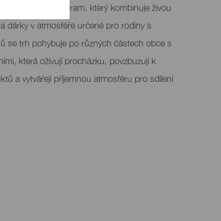
zí slavnostní program, který kombinuje živou
a dárky v atmosféře určené pro rodiny s
ů se trh pohybuje po různých částech obce s
ími, která oživují procházku, povzbuzují k
ktů a vytvářejí příjemnou atmosféru pro sdílení