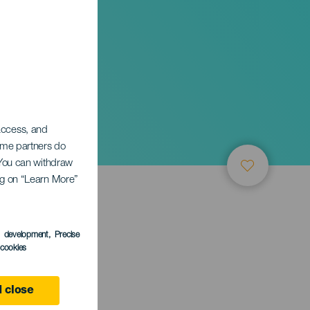
 access, and
Some partners do
. You can withdraw
ing on “Learn More”
s development
, Precise
l cookies
 close