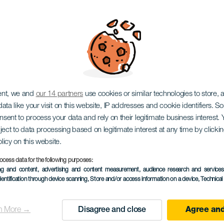
rh v Mogánu
ent, we and
our 14 partners
use cookies or similar technologies to store,
ata like your visit on this website, IP addresses and cookie identifiers. 
onsent to process your data and rely on their legitimate business interest
ject to data processing based on legitimate interest at any time by click
olicy on this website.
ocess data for the following purposes:
PROBĚHLÉ AKCE
ing and content, advertising and content measurement, audience research and service
dentification through device scanning
, Store and/or access information on a device
, Technica
13 to 27 December
Localidad
Arguineguín
n More →
Disagree and close
Agree and