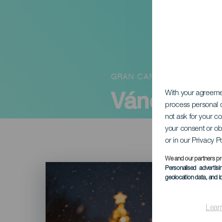
GRAN CANARIA
Vánoční t
With your agreem
process personal d
not ask for your c
your consent or ob
or in our Privacy P
We and our partners pr
Imagen
Personalised advertis
Listado
geolocation data, and i
Lear