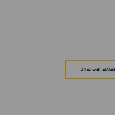
evento
Jít na web událost