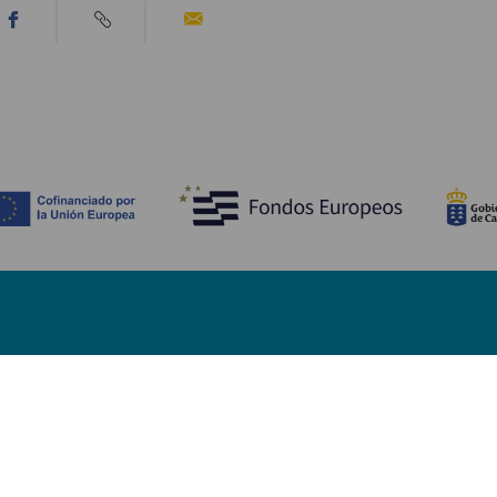
Objevujte
Pr
Pobřeží a pláž
Okružní plavby
Pr