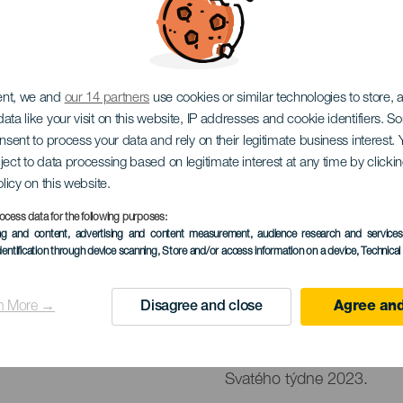
í Agaete
ent, we and
our 14 partners
use cookies or similar technologies to store,
ata like your visit on this website, IP addresses and cookie identifiers. 
onsent to process your data and rely on their legitimate business interest
ject to data processing based on legitimate interest at any time by click
olicy on this website.
ocess data for the following purposes:
PROBĚHLÉ AKCE
ing and content, advertising and content measurement, audience research and service
dentification through device scanning
, Store and/or access information on a device
, Technica
2 to 9 April
Localidad
Agaete
n More →
Disagree and close
Agree and
Descripción
Obec Agaete nás vítá růz
del
Svatého týdne 2023.