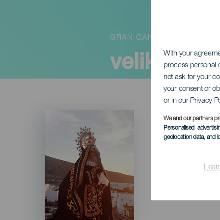
GRAN CANARIA
velikonočn
With your agreem
process personal d
not ask for your c
your consent or ob
or in our Privacy P
Imagen
We and our partners pr
Listado
Personalised advertis
geolocation data, and i
Lear