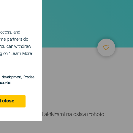
 access, and
Some partners do
. You can withdraw
ing on “Learn More”
s development
, Precise
l cookies
 close
nými náboženskými aktivitami na oslavu tohoto