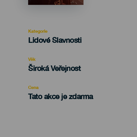
Kategorie
Categoría
Lidové Slavnosti
del
evento
Věk
Edad
Široká Veřejnost
Recomendada
Cena
Tato akce je zdarma