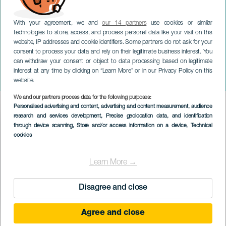
With your agreement, we and
our 14 partners
use cookies or similar
technologies to store, access, and process personal data like your visit on this
website, IP addresses and cookie identifiers. Some partners do not ask for your
consent to process your data and rely on their legitimate business interest. You
can withdraw your consent or object to data processing based on legitimate
GRAN CANARIA
interest at any time by clicking on “Learn More” or in our Privacy Policy on this
Winter Pride Maspalomas
website.
We and our partners process data for the following purposes:
Imagen
Personalised advertising and content, advertising and content measurement, audience
Listado
research and services development
, Precise geolocation data, and identification
through device scanning
, Store and/or access information on a device
, Technical
cookies
Learn More →
Disagree and close
Agree and close
PROBĚHLÉ AKCE