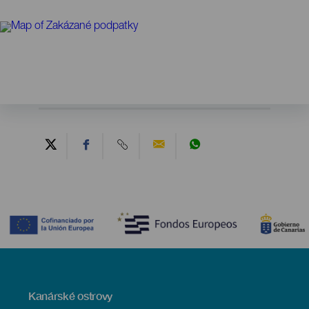
Contenido
Menú
Kanárské ostrovy
Footer