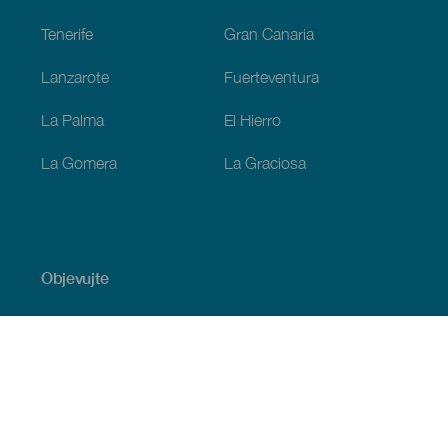
Tenerife
Gran Canaria
Lanzarote
Fuerteventura
La Palma
El Hierro
La Gomera
La Graciosa
Objevujte
Pobřeží a pláž
Okružní plavby
Gastronomie
Všechny články