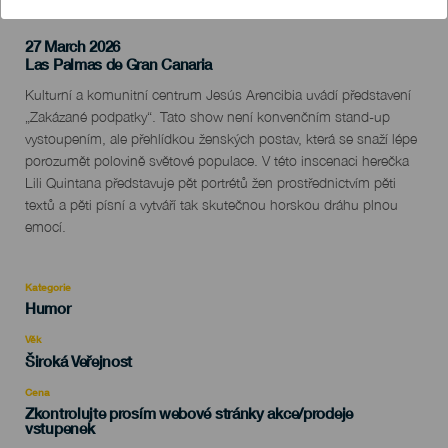
27 March 2026
Localidad
Las Palmas de Gran Canaria
Descripción
Kulturní a komunitní centrum Jesús Arencibia uvádí představení
del
„Zakázané podpatky“. Tato show není konvenčním stand-up
evento
vystoupením, ale přehlídkou ženských postav, která se snaží lépe
porozumět polovině světové populace. V této inscenaci herečka
Lili Quintana představuje pět portrétů žen prostřednictvím pěti
textů a pěti písní a vytváří tak skutečnou horskou dráhu plnou
emocí.
Kategorie
Categoría
Humor
del
evento
Věk
Edad
Široká Veřejnost
Recomendada
Cena
Zkontrolujte prosím webové stránky akce/prodeje
vstupenek