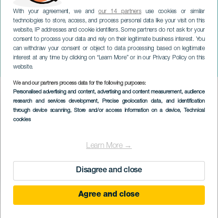
With your agreement, we and
our 14 partners
use cookies or similar
technologies to store, access, and process personal data like your visit on this
website, IP addresses and cookie identifiers. Some partners do not ask for your
consent to process your data and rely on their legitimate business interest. You
can withdraw your consent or object to data processing based on legitimate
GRAN CANARIA
interest at any time by clicking on “Learn More” or in our Privacy Policy on this
Zakázané podpatky
website.
We and our partners process data for the following purposes:
Imagen
Personalised advertising and content, advertising and content measurement, audience
Listado
research and services development
, Precise geolocation data, and identification
through device scanning
, Store and/or access information on a device
, Technical
cookies
Learn More →
Disagree and close
Agree and close
PROBĚHLÉ AKCE