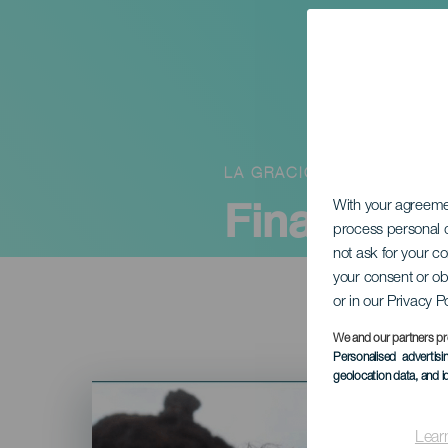
LA GRACIOSA
Fina Esta
With your agreem
process personal d
not ask for your c
your consent or ob
or in our Privacy P
We and our partners pr
Personalised advertis
geolocation data, and i
Imagen
Listado
Lear