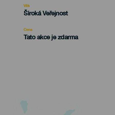
evento
Věk
Edad
Široká Veřejnost
Recomendada
Cena
Tato akce je zdarma