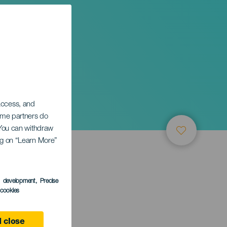
 access, and
Some partners do
. You can withdraw
ing on “Learn More”
s development
, Precise
l cookies
 close