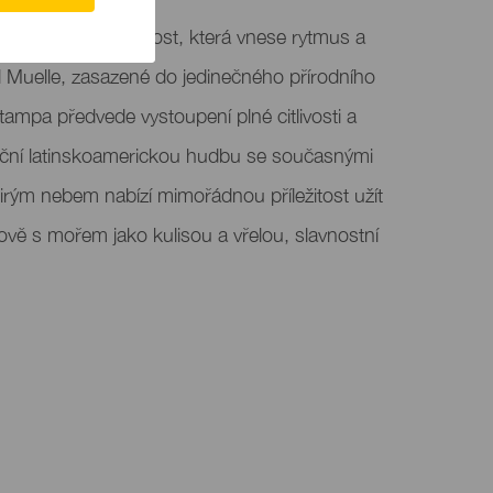
a je hudební událost, která vnese rytmus a
l Muelle, zasazené do jedinečného přírodního
tampa předvede vystoupení plné citlivosti a
adiční latinskoamerickou hudbu se současnými
irým nebem nabízí mimořádnou příležitost užít
rově s mořem jako kulisou a vřelou, slavnostní