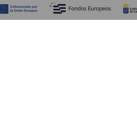
Objevujte
Pr
Pobřeží a pláž
Okružní plavby
Pr
Gastronomie
Všechny články
Ja
Kd
Sl