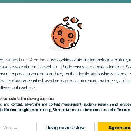
mpa na koncertě
ent, we and
our 14 partners
use cookies or similar technologies to store,
ata like your visit on this website, IP addresses and cookie identifiers. 
onsent to process your data and rely on their legitimate business interest
ject to data processing based on legitimate interest at any time by click
olicy on this website.
ocess data for the following purposes:
PROBĚHLÉ AKCE
ing and content, advertising and content measurement, audience research and service
dentification through device scanning
, Store and/or access information on a device
, Technica
16 July 2025
Localidad
Caleta de Sebo
n More →
Disagree and close
Agree and