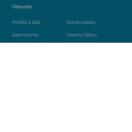
Objevujte
Pobřeží a pláž
Okružní plavby
Gastronomie
Všechny články
Praktické informace
Program
Podnebí
Jak se tam dostat
Kde jíst
Kde se ubytovat
Souostroví
Služby