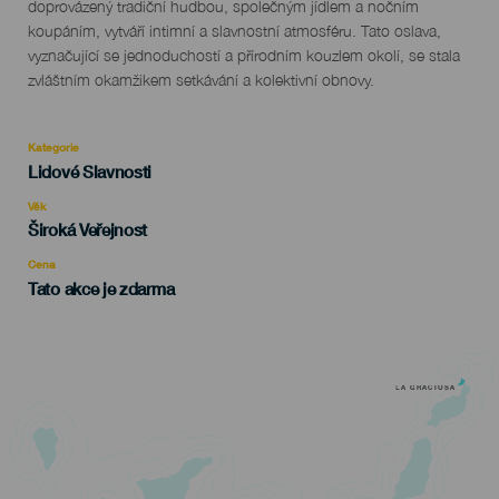
evento
doprovázený tradiční hudbou, společným jídlem a nočním
koupáním, vytváří intimní a slavnostní atmosféru. Tato oslava,
vyznačující se jednoduchostí a přírodním kouzlem okolí, se stala
zvláštním okamžikem setkávání a kolektivní obnovy.
Kategorie
Categoría
Lidové Slavnosti
del
evento
Věk
Edad
Široká Veřejnost
Recomendada
Cena
Tato akce je zdarma
LA GRACIOSA