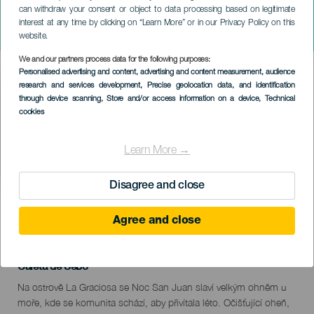
can withdraw your consent or object to data processing based on legitimate
LA GRACIOSA
interest at any time by clicking on “Learn More” or in our Privacy Policy on this
Ohně ze San Juanu
website.
We and our partners process data for the following purposes:
Imagen
Personalised advertising and content, advertising and content measurement, audience
Listado
research and services development
, Precise geolocation data, and identification
through device scanning
, Store and/or access information on a device
, Technical
cookies
Learn More →
Disagree and close
PROBĚHLÉ AKCE
Agree and close
23 June 2026
Localidad
Caleta de Sebo
Descripción
Na ostrově La Graciosa se Noc San Juan slaví velkým ohněm u
del
moře, kde se komunita schází, aby přivítala léto. Očišťující oheň,