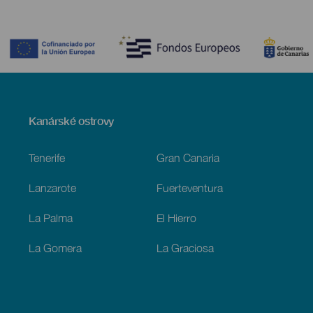
Contenido
Menú
Kanárské ostrovy
Footer
Tenerife
Gran Canaria
Lanzarote
Fuerteventura
La Palma
El Hierro
La Gomera
La Graciosa