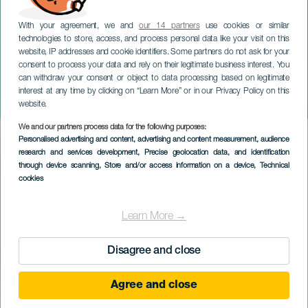
With your agreement, we and
our 14 partners
use cookies or similar
technologies to store, access, and process personal data like your visit on this
website, IP addresses and cookie identifiers. Some partners do not ask for your
consent to process your data and rely on their legitimate business interest. You
can withdraw your consent or object to data processing based on legitimate
LANZAROTE
interest at any time by clicking on “Learn More” or in our Privacy Policy on this
Canarias Surf Film Festival
website.
We and our partners process data for the following purposes:
Imagen
Personalised advertising and content, advertising and content measurement, audience
Listado
research and services development
, Precise geolocation data, and identification
through device scanning
, Store and/or access information on a device
, Technical
cookies
Learn More →
Disagree and close
Agree and close
PROBĚHLÉ AKCE