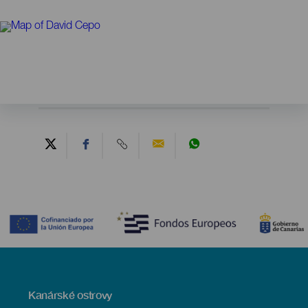
Contenido
Menú
Kanárské ostrovy
Footer