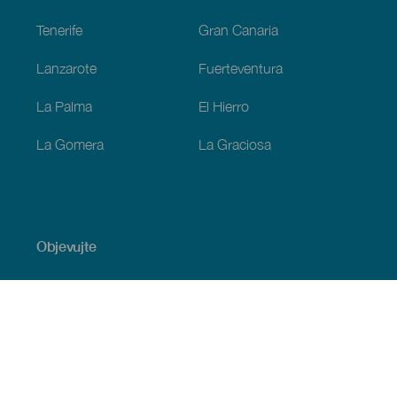
Tenerife
Gran Canaria
Lanzarote
Fuerteventura
La Palma
El Hierro
La Gomera
La Graciosa
Objevujte
Pobřeží a pláž
Okružní plavby
Gastronomie
Všechny články