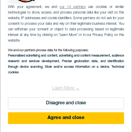
With your agreement, we and
our 14 partners
use cookies or similar
technologies to store, access, and process personal data like your visit on this
website, IP addresses and cookie identifiers. Some partners do not ask for your
consent to process your data and rely on their legitimate business interest. You
can withdraw your consent or object to data processing based on legitimate
LANZAROTE
interest at any time by clicking on “Learn More” or in our Privacy Policy on this
David Cepo
website.
We and our partners process data for the following purposes:
Imagen
Personalised advertising and content, advertising and content measurement, audience
Listado
research and services development
, Precise geolocation data, and identification
through device scanning
, Store and/or access information on a device
, Technical
cookies
Learn More →
Disagree and close
Agree and close
PROBĚHLÉ AKCE