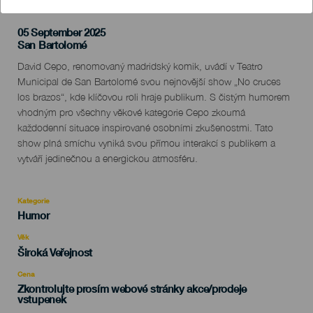
05 September 2025
Localidad
San Bartolomé
Descripción
David Cepo, renomovaný madridský komik, uvádí v Teatro
del
Municipal de San Bartolomé svou nejnovější show „No cruces
evento
los brazos“, kde klíčovou roli hraje publikum. S čistým humorem
vhodným pro všechny věkové kategorie Cepo zkoumá
každodenní situace inspirované osobními zkušenostmi. Tato
show plná smíchu vyniká svou přímou interakcí s publikem a
vytváří jedinečnou a energickou atmosféru.
Kategorie
Categoría
Humor
del
evento
Věk
Edad
Široká Veřejnost
Recomendada
Cena
Zkontrolujte prosím webové stránky akce/prodeje
vstupenek