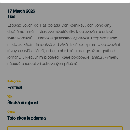
17 March 2026
Localidad
Tías
Descripción
Espacio Joven de Tías pořádá Den komiksů, den věnovaný
del
devátému umění, který zve návštěvníky k objevování a oslavě
evento
světa komiksů, ilustrace a grafického vyprávění. Program nabízí
místo setkávání fanoušků a diváků, kteří se zajímají o objevování
různých stylů a žánrů, od superhrdinů a mangy až po grafické
romány, v kreativním prostředí, které podporuje fantazii, výměnu
nápadů a radost z ilustrovaných příběhů.
Kategorie
Categoría
Festival
del
evento
Věk
Edad
Široká Veřejnost
Recomendada
Cena
Tato akce je zdarma