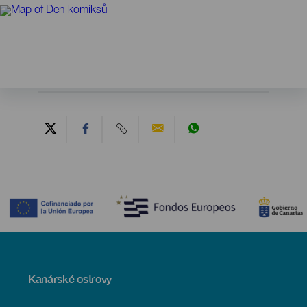
Contenido
Menú
Kanárské ostrovy
Footer