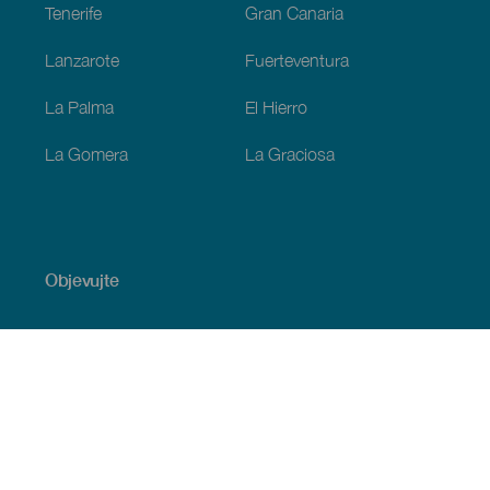
Tenerife
Gran Canaria
Lanzarote
Fuerteventura
La Palma
El Hierro
La Gomera
La Graciosa
Objevujte
Pobřeží a pláž
Okružní plavby
Gastronomie
Všechny články