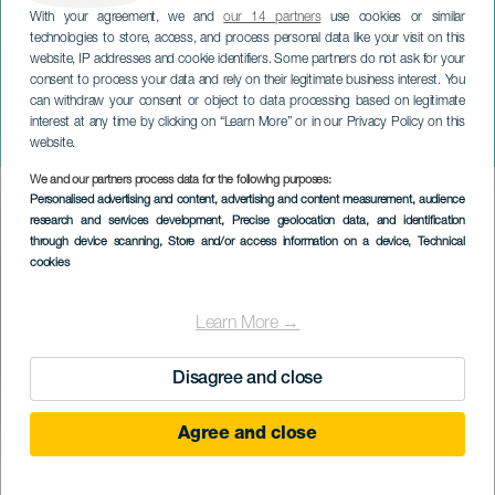
With your agreement, we and
our 14 partners
use cookies or similar
technologies to store, access, and process personal data like your visit on this
website, IP addresses and cookie identifiers. Some partners do not ask for your
consent to process your data and rely on their legitimate business interest. You
can withdraw your consent or object to data processing based on legitimate
LANZAROTE
interest at any time by clicking on “Learn More” or in our Privacy Policy on this
Den komiksů
website.
We and our partners process data for the following purposes:
Imagen
Personalised advertising and content, advertising and content measurement, audience
Listado
research and services development
, Precise geolocation data, and identification
through device scanning
, Store and/or access information on a device
, Technical
cookies
Learn More →
Disagree and close
Agree and close
PROBĚHLÉ AKCE