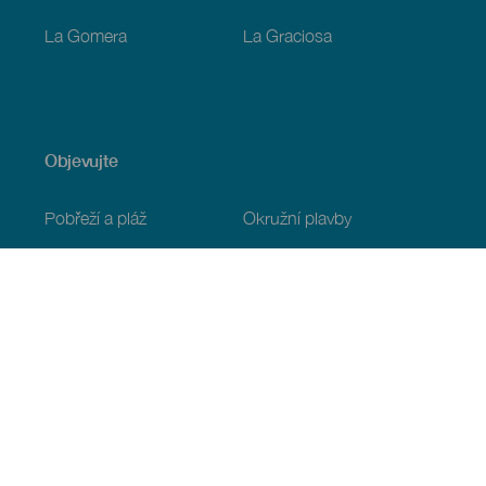
La Gomera
La Graciosa
Objevujte
Pobřeží a pláž
Okružní plavby
Gastronomie
Všechny články
Praktické informace
Program
Podnebí