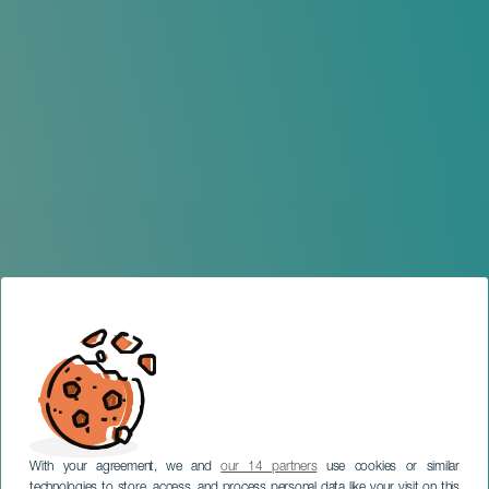
With your agreement, we and
our 14 partners
use cookies or similar
technologies to store, access, and process personal data like your visit on this