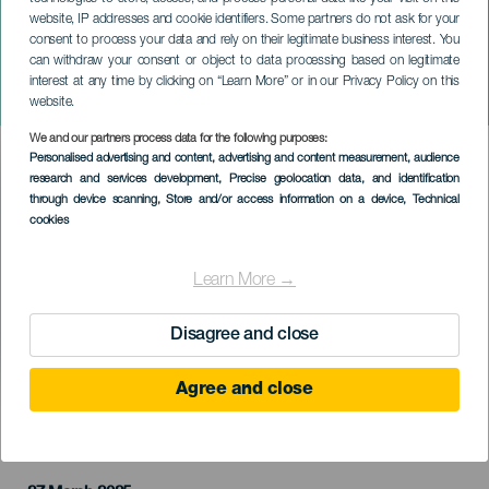
website, IP addresses and cookie identifiers. Some partners do not ask for your
consent to process your data and rely on their legitimate business interest. You
can withdraw your consent or object to data processing based on legitimate
LANZAROTE
interest at any time by clicking on “Learn More” or in our Privacy Policy on this
Escena Cero
website.
We and our partners process data for the following purposes:
Imagen
Personalised advertising and content, advertising and content measurement, audience
Listado
research and services development
, Precise geolocation data, and identification
through device scanning
, Store and/or access information on a device
, Technical
cookies
Learn More →
Disagree and close
Agree and close
PROBĚHLÉ AKCE