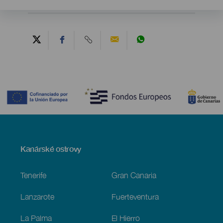
Contenido
Menú
Kanárské ostrovy
Footer
Tenerife
Gran Canaria
Lanzarote
Fuerteventura
La Palma
El Hierro