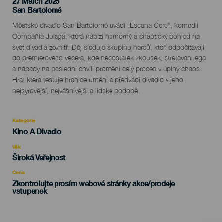
27 March 2025
Localidad
San Bartolomé
Descripción
Městské divadlo San Bartolomé uvádí „Escena Cero“, komedii
del
Compañía Julaga, která nabízí humorný a chaotický pohled na
evento
svět divadla zevnitř. Děj sleduje skupinu herců, kteří odpočítávají
do premiérového večera, kde nedostatek zkoušek, střetávání ega
a nápady na poslední chvíli promění celý proces v úplný chaos.
Hra, která testuje hranice umění a předvádí divadlo v jeho
nejsyrovější, nejvášnivější a lidské podobě.
Kategorie
Categoría
Kino A Divadlo
del
evento
Věk
Edad
Široká Veřejnost
Recomendada
Cena
Zkontrolujte prosím webové stránky akce/prodeje
vstupenek