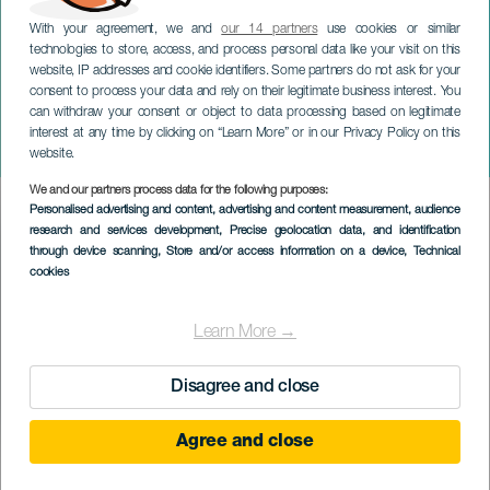
With your agreement, we and
our 14 partners
use cookies or similar
technologies to store, access, and process personal data like your visit on this
website, IP addresses and cookie identifiers. Some partners do not ask for your
consent to process your data and rely on their legitimate business interest. You
LANZAROTE
can withdraw your consent or object to data processing based on legitimate
Festival alternativní hudby na
interest at any time by clicking on “Learn More” or in our Privacy Policy on this
Kanárských ostrovech
website.
We and our partners process data for the following purposes:
Imagen
Personalised advertising and content, advertising and content measurement, audience
Listado
research and services development
, Precise geolocation data, and identification
through device scanning
, Store and/or access information on a device
, Technical
cookies
Learn More →
Disagree and close
Agree and close
PROBĚHLÉ AKCE