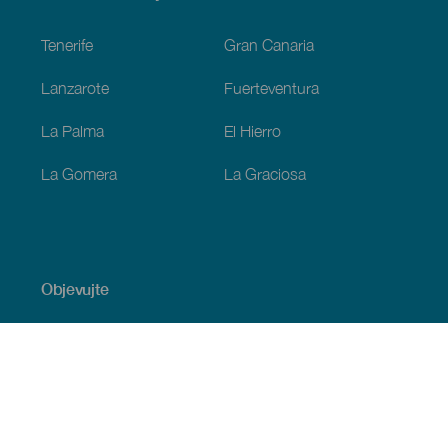
Footer
Tenerife
Gran Canaria
Lanzarote
Fuerteventura
La Palma
El Hierro
La Gomera
La Graciosa
Objevujte
Pobřeží a pláž
Okružní plavby
Gastronomie
Všechny články