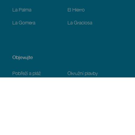
La Palma
El Hierro
La Gomera
La Graciosa
Objevujte
Pobřeží a pláž
Okružní plavby
Gastronomie
Všechny články
Praktické informace