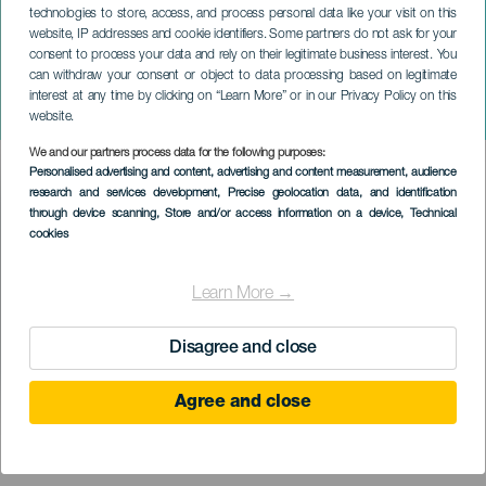
technologies to store, access, and process personal data like your visit on this
website, IP addresses and cookie identifiers. Some partners do not ask for your
consent to process your data and rely on their legitimate business interest. You
can withdraw your consent or object to data processing based on legitimate
LANZAROTE
interest at any time by clicking on “Learn More” or in our Privacy Policy on this
Festival vína a poezie
website.
We and our partners process data for the following purposes:
Imagen
Personalised advertising and content, advertising and content measurement, audience
Listado
research and services development
, Precise geolocation data, and identification
through device scanning
, Store and/or access information on a device
, Technical
cookies
Learn More →
Disagree and close
Agree and close
PROBĚHLÉ AKCE