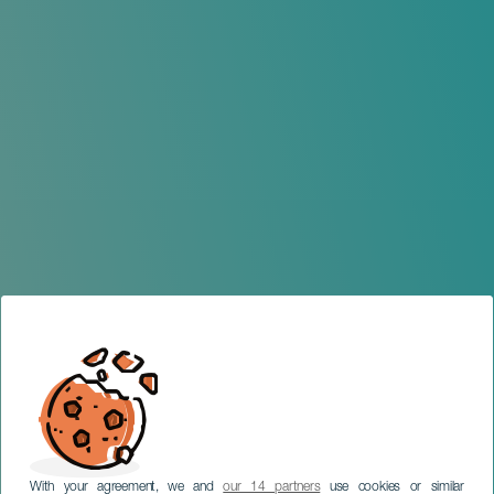
With your agreement, we and
our 14 partners
use cookies or similar