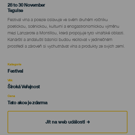
28 to 30 November
Localidad
Teguise
Descripción
Festival vína a poezie oslavuje ve svém druhém ročníku
del
poetickou, scénickou, kulturní a enogastronomickou výměnu
evento
mezi Lanzarote a Montillou, která propojuje tyto vinařské oblasti.
Kanárští a andaluští básníci budou recitovat v jedinečném
prostředí a zároveň si vychutnávat vína a produkty ze svých zemí.
Kategorie
Categoría
Festival
del
evento
Věk
Edad
Široká Veřejnost
Recomendada
Cena
Tato akce je zdarma
Jít na web události