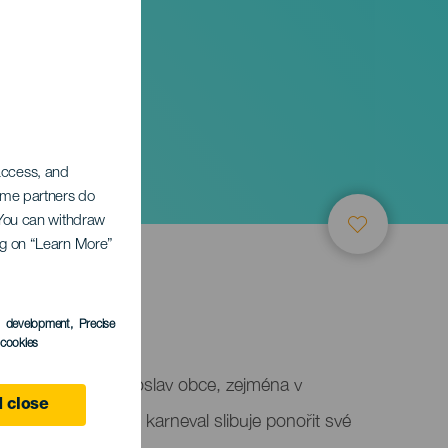
 access, and
Some partners do
. You can withdraw
ing on “Learn More”
s development
, Precise
l cookies
 nejvýznamnějších oslav obce, zejména v
 close
 del Carmen. Tento karneval slibuje ponořit své