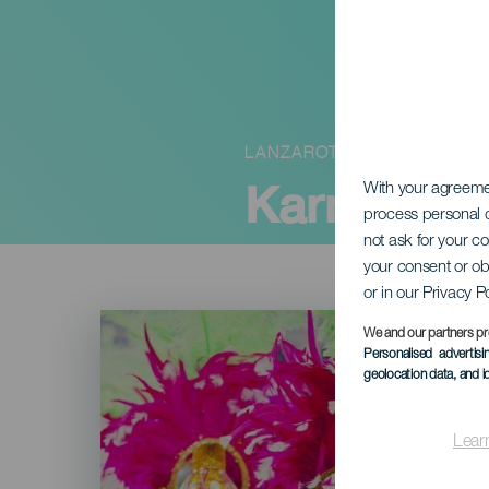
LANZAROTE
Karneval t
With your agreem
process personal d
not ask for your c
your consent or ob
or in our Privacy P
Imagen
Listado
We and our partners pr
Personalised advertis
geolocation data, and i
Lear