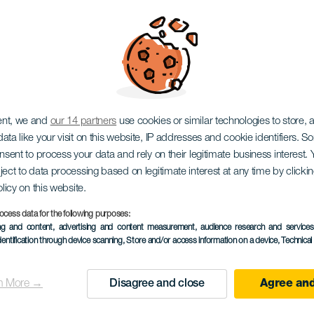
ety
ent, we and
our 14 partners
use cookies or similar technologies to store,
ata like your visit on this website, IP addresses and cookie identifiers. 
onsent to process your data and rely on their legitimate business interest
ject to data processing based on legitimate interest at any time by click
olicy on this website.
February 2027
ocess data for the following purposes:
ing and content, advertising and content measurement, audience research and service
Localidad
Tías
dentification through device scanning
, Store and/or access information on a device
, Technica
Descripción
Karneval Tías je jednou z
n More →
Disagree and close
Agree and
del
turistickém centru Puerto