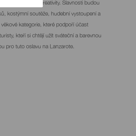
 světa fantazie a kreativity. Slavnosti budou
ků, kostýmní soutěže, hudební vystoupení a
y věkové kategorie, které podpoří účast
uristy, kteří si chtějí užít sváteční a barevnou
ou pro tuto oslavu na Lanzarote.