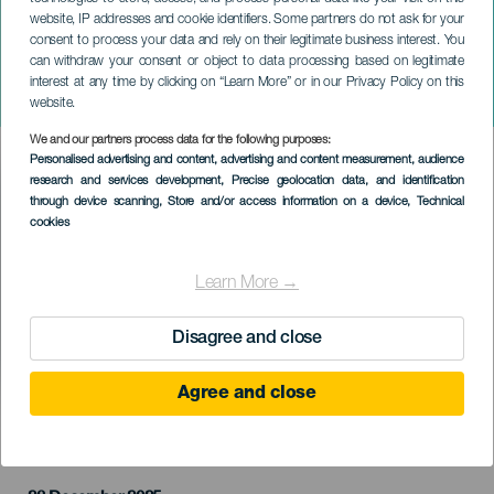
website, IP addresses and cookie identifiers. Some partners do not ask for your
consent to process your data and rely on their legitimate business interest. You
can withdraw your consent or object to data processing based on legitimate
LANZAROTE
interest at any time by clicking on “Learn More” or in our Privacy Policy on this
Kopie
website.
We and our partners process data for the following purposes:
Imagen
Personalised advertising and content, advertising and content measurement, audience
Listado
research and services development
, Precise geolocation data, and identification
through device scanning
, Store and/or access information on a device
, Technical
cookies
Learn More →
Disagree and close
Agree and close
PROBĚHLÉ AKCE