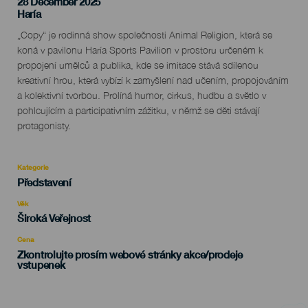
28 December 2025
Localidad
Haría
Descripción
„Copy“ je rodinná show společnosti Animal Religion, která se
del
koná v pavilonu Haría Sports Pavilion v prostoru určeném k
evento
propojení umělců a publika, kde se imitace stává sdílenou
kreativní hrou, která vybízí k zamyšlení nad učením, propojováním
a kolektivní tvorbou. Prolíná humor, cirkus, hudbu a světlo v
pohlcujícím a participativním zážitku, v němž se děti stávají
protagonisty.
Kategorie
Categoría
Představení
del
evento
Věk
Edad
Široká Veřejnost
Recomendada
Cena
Zkontrolujte prosím webové stránky akce/prodeje
vstupenek