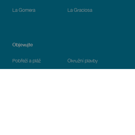
La Gomera
La Graciosa
Objevujte
Pobřeží a pláž
Okružní plavby
Gastronomie
Všechny články
Praktické informace
Program
Podnebí