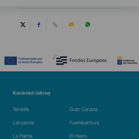
Contenido
Menú
Kanárské ostrovy
Footer
Tenerife
Gran Canaria
Lanzarote
Fuerteventura
La Palma
El Hierro