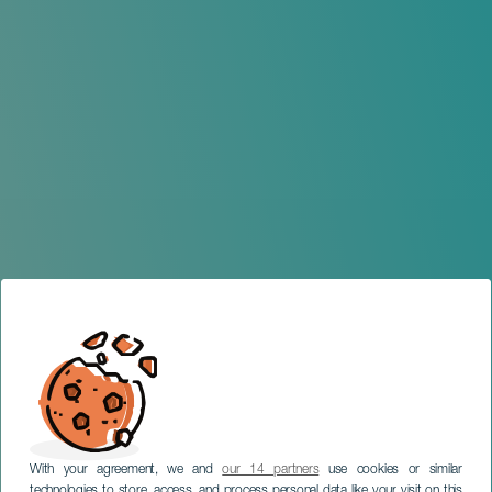
With your agreement, we and
our 14 partners
use cookies or similar
technologies to store, access, and process personal data like your visit on this