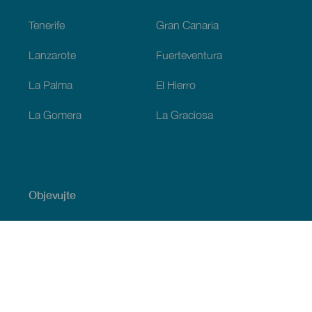
Tenerife
Gran Canaria
Lanzarote
Fuerteventura
La Palma
El Hierro
La Gomera
La Graciosa
Objevujte
Pobřeží a pláž
Okružní plavby
Gastronomie
Všechny články