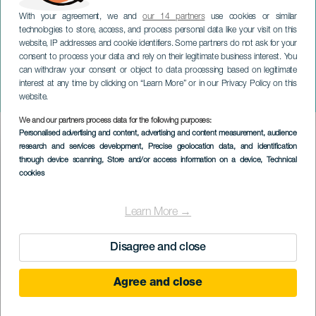
With your agreement, we and
our 14 partners
use cookies or similar
technologies to store, access, and process personal data like your visit on this
website, IP addresses and cookie identifiers. Some partners do not ask for your
consent to process your data and rely on their legitimate business interest. You
can withdraw your consent or object to data processing based on legitimate
LANZAROTE
interest at any time by clicking on “Learn More” or in our Privacy Policy on this
La Tuerta
website.
We and our partners process data for the following purposes:
Imagen
Personalised advertising and content, advertising and content measurement, audience
Listado
research and services development
, Precise geolocation data, and identification
through device scanning
, Store and/or access information on a device
, Technical
cookies
Learn More →
Disagree and close
Agree and close
PROBĚHLÉ AKCE