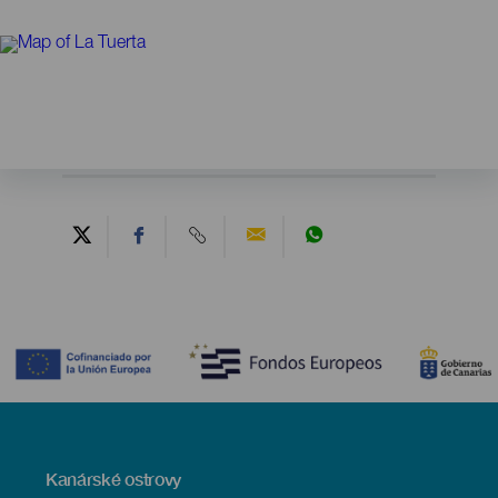
Contenido
Menú
Kanárské ostrovy
Footer