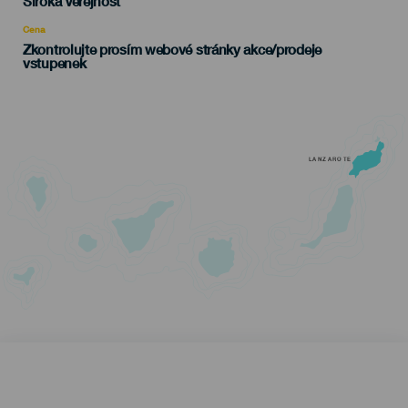
Edad
Široká Veřejnost
Recomendada
Cena
Zkontrolujte prosím webové stránky akce/prodeje
vstupenek
LANZAROTE