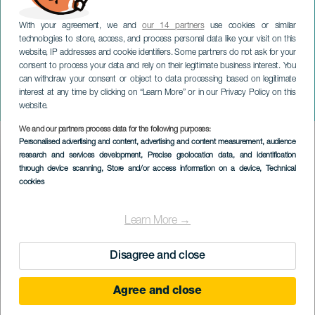
With your agreement, we and
our 14 partners
use cookies or similar
technologies to store, access, and process personal data like your visit on this
website, IP addresses and cookie identifiers. Some partners do not ask for your
consent to process your data and rely on their legitimate business interest. You
can withdraw your consent or object to data processing based on legitimate
LANZAROTE
interest at any time by clicking on “Learn More” or in our Privacy Policy on this
Malý kousek měsíce
website.
We and our partners process data for the following purposes:
Imagen
Personalised advertising and content, advertising and content measurement, audience
Listado
research and services development
, Precise geolocation data, and identification
through device scanning
, Store and/or access information on a device
, Technical
cookies
Learn More →
Disagree and close
Agree and close
PROBĚHLÉ AKCE