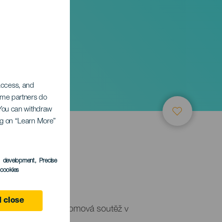
 access, and
Some partners do
. You can withdraw
ing on “Learn More”
s development
, Precise
l cookies
 close
y San Ginés je přelomová soutěž v