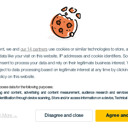
ní regata San Ginés
ent, we and
our 14 partners
use cookies or similar technologies to store,
ata like your visit on this website, IP addresses and cookie identifiers. 
onsent to process your data and rely on their legitimate business interest
ject to data processing based on legitimate interest at any time by click
olicy on this website.
ocess data for the following purposes:
ing and content, advertising and content measurement, audience research and service
6 to 8 August
dentification through device scanning
, Store and/or access information on a device
, Technica
Localidad
Arrecife
n More →
Disagree and close
Agree and
Descripción
ročník mezinárodní regatt