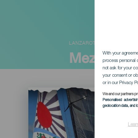
LANZAROTE
Mezinárod
With your agreem
process personal d
not ask for your c
your consent or ob
or in our Privacy P
Imagen
Listado
We and our partners pr
Personalised advertis
geolocation data, and i
Lear