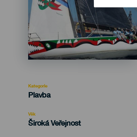
Kategorie
Categoría
Plavba
del
evento
Věk
Edad
Široká Veřejnost
Recomendada