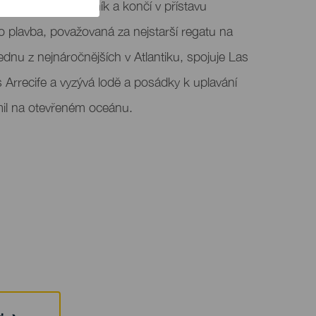
á slaví svůj 76 ročník a končí v přístavu
to plavba, považovaná za nejstarší regatu na
dnu z nejnáročnějších v Atlantiku, spojuje Las
Arrecife a vyzývá lodě a posádky k uplavání
il na otevřeném oceánu.