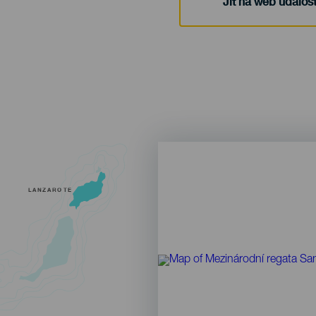
Jít na web událost
LANZAROTE