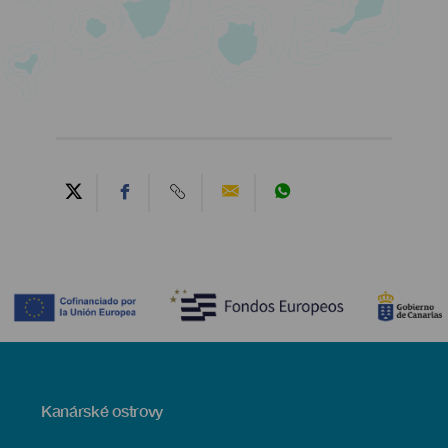
Contenido
Menú
Kanárské ostrovy
Footer