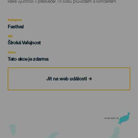
které vyvrcholí v předvečer Tří králů průvodem a koncertem.
Kategorie
Categoría
Festival
del
evento
Věk
Edad
Široká Veřejnost
Recomendada
Cena
Tato akce je zdarma
Jít na web události
LANZAROTE