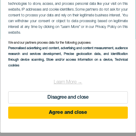
technologies to store, access, and process personal data like your visit on this
website, IP addresses and cookie identifiers. Some partners do not ask for your
consent to process your data and rely on their legitimate business interest. You
can withdraw your consent or object to data processing based on legitimate
LANZAROTE
interest at any time by clicking on “Learn More” or in our Privacy Policy on this
Nena Daconte na koncertě
website.
We and our partners process data for the following purposes:
Imagen
Personalised advertising and content, advertising and content measurement, audience
Listado
research and services development
, Precise geolocation data, and identification
through device scanning
, Store and/or access information on a device
, Technical
cookies
Learn More →
Disagree and close
Agree and close
PROBĚHLÉ AKCE