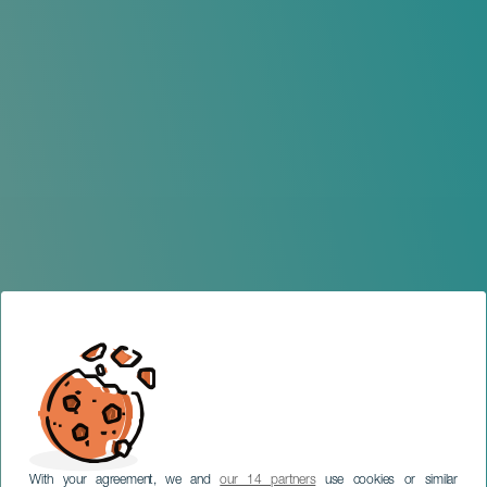
With your agreement, we and
our 14 partners
use cookies or similar