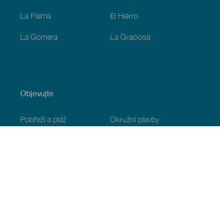
La Palma
El Hierro
La Gomera
La Graciosa
Objevujte
Pobřeží a pláž
Okružní plavby
Gastronomie
Všechny články
Praktické informace