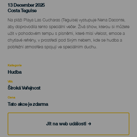
13 December 2025
Localidad
Costa Teguise
Descripción
Na pláži Playa Las Cucharas (Teguise) vystupuje Nena Daconte,
del
aby doprovodila tento speciální večer. Živá show, kterou si můžete
evento
užít v pohodovém tempu s písněmi, které mísí vřelost, emoce a
chytlavé refrény, v prostředí pod širým nebem, kde se hudba a
pobřežní atmosféra spojují ve speciálním duchu.
Kategorie
Categoría
Hudba
del
evento
Věk
Edad
Široká Veřejnost
Recomendada
Cena
Tato akce je zdarma
Jít na web události